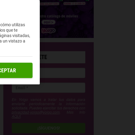
 cómo utilizas
ios que te
ginas visitadas,
a un vistazo a
SUSCRÍBETE
CEPTAR
En Yoigo vamos a tratar tus datos para
enviarte periódicamente la información
solicitada. Puedes ejercitar tus derechos con
privacidad-yoigo@yoigo.com
. Más Info
AQUÍ
.
¡SÍGUENOS!