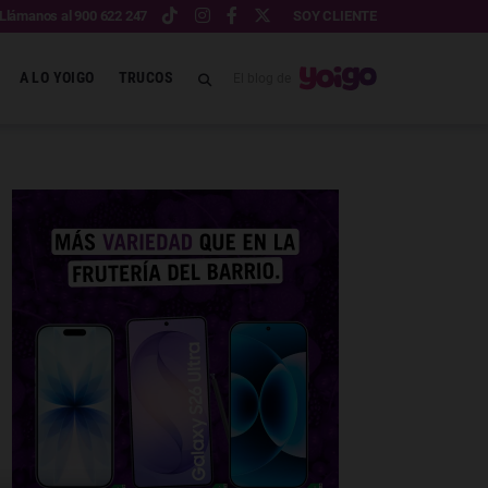
Llámanos al 900 622 247
SOY CLIENTE
A LO YOIGO
TRUCOS
El blog de