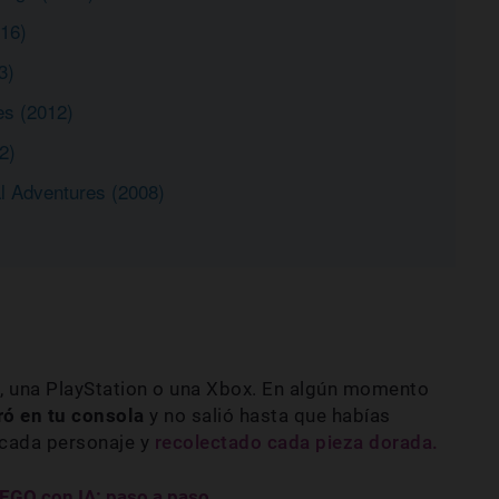
16)
3)
s (2012)
2)
l Adventures (2008)
DS, una PlayStation o una Xbox. En algún momento
ó en tu consola
y no salió hasta que habías
 cada personaje y
recolectado cada pieza dorada.
LEGO con IA: paso a paso