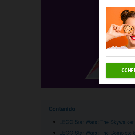
CONF
Contenido
LEGO Star Wars: The Skywalker 
LEGO Star Wars: The Complete 