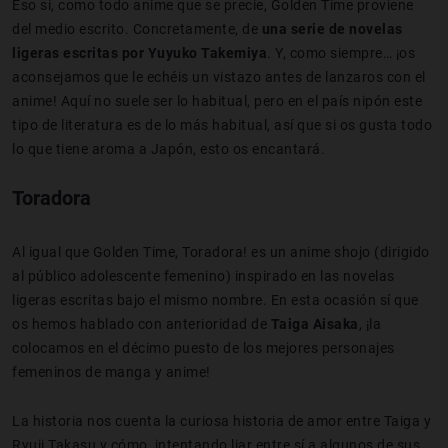
Eso sí, como todo anime que se precie, Golden Time proviene
del medio escrito. Concretamente, de
una serie de novelas
ligeras escritas por Yuyuko Takemiya
. Y, como siempre… ¡os
aconsejamos que le echéis un vistazo antes de lanzaros con el
anime! Aquí no suele ser lo habitual, pero en el país nipón este
tipo de literatura es de lo más habitual, así que si os gusta todo
lo que tiene aroma a Japón, esto os encantará.
Toradora
Al igual que Golden Time, Toradora! es un anime shojo (dirigido
al público adolescente femenino) inspirado en las novelas
ligeras escritas bajo el mismo nombre. En esta ocasión sí que
os hemos hablado con anterioridad de
Taiga Aisaka
, ¡la
colocamos en el décimo puesto de los mejores personajes
femeninos de manga y anime!
La historia nos cuenta la curiosa historia de amor entre Taiga y
Ryuji Takasu y cómo, intentando liar entre sí a algunos de sus