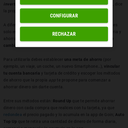
invertir dinero fácil
sin tener conocimientos de inversión
”, dice
la propia app en la descripción de
Play Store.
CONFIGURAR
A diferencia de otras aplicaciones para ahorrar,
Goin App
es
solo eso: una
app
que te permite vincular tu cuenta bancaria y
RECHAZAR
ahorrar, como una hucha de un cerdito.
No hace falta que
cambies de banco
.
Para utilizarla debes establecer
una meta de ahorro
(por
ejemplo, un viaje, un coche, un nuevo Smartphone…),
vincular
tu cuenta bancaria
y tarjeta de crédito y escoger los métodos
de ahorro que la propia
app
te propone para comenzar a
ahorrar dinero sin darte cuenta.
Entre sus métodos están:
Round Up
que te permite ahorrar
dinero con cada compra que realices con tu tarjeta, ya que
redondea
el precio pagado y lo acumula en la app de Goin;
Auto
Top Up
que te retira una cantidad de dinero de forma diaria,