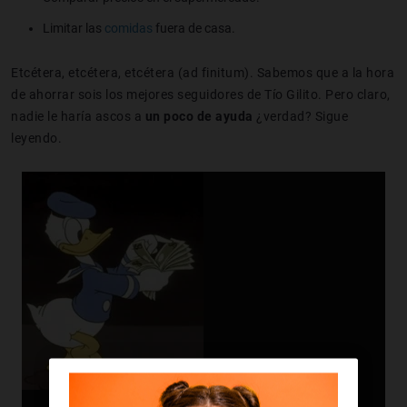
Limitar las
comidas
fuera de casa.
Etcétera, etcétera, etcétera (ad finitum). Sabemos que a la hora
de ahorrar sois los mejores seguidores de Tío Gilito. Pero claro,
nadie le haría ascos a
un poco de ayuda
¿verdad? Sigue
leyendo.