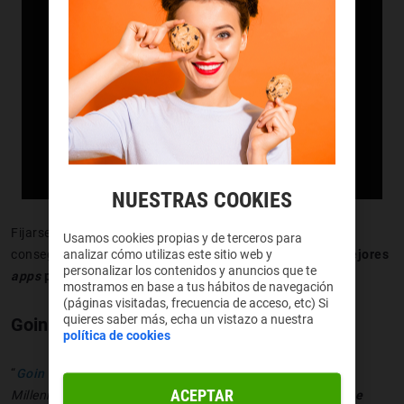
NUESTRAS COOKIES
Fijarse una meta para ahorrar es una de las bases para
Usamos cookies propias y de terceros para
conseguirlo. Sea cual sea tu meta, aquí te dejamos
las mejores
analizar cómo utilizas este sitio web y
personalizar los contenidos y anuncios que te
apps
para
ahorrar
y poder darte un capricho.
mostramos en base a tus hábitos de navegación
(páginas visitadas, frecuencia de acceso, etc) Si
quieres saber más, echa un vistazo a nuestra
Goin App
política de cookies
“
Goin
es la primera app de ahorro y finanzas creada para
ACEPTAR
Millennials que quieren
ahorrar dinero automáticamente e