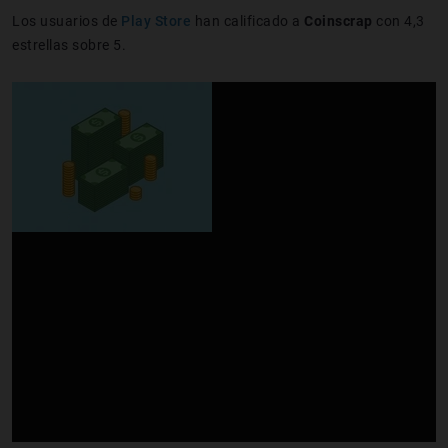
Los usuarios de
Play Store
han calificado a
Coinscrap
con 4,3
estrellas sobre 5.