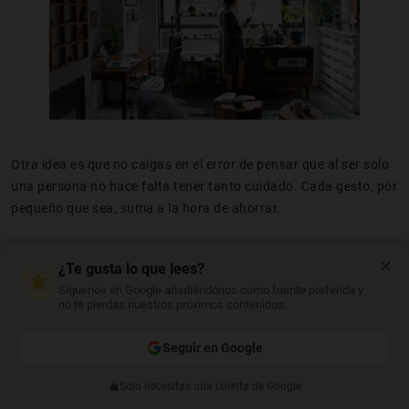
Otra idea es que no caigas en el error de pensar que al ser solo
una persona no hace falta tener tanto cuidado. Cada gesto, por
pequeño que sea, suma a la hora de ahorrar.
Por último, un truco es habituarte a hacer "una ronda" antes de
✕
¿Te gusta lo que lees?
irte a dormir y antes de salir de casa, en la que compruebas que
Síguenos en Google añadiéndonos como fuente preferida y
todo está como tiene que estar:
todo apagado, desenchufado y
no te pierdas nuestros próximos contenidos.
bien cerrado
.
Seguir en Google
Hogares eficientes con niños
Solo necesitas una cuenta de Google
Anterior
Siguiente