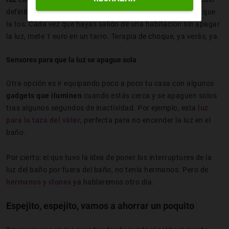
definitivo pero quizás te pueda ayudar un juego más viejo que
la tos: Cada vez que hayas salido de una habitación sin apagar
la luz, mete 1 euro en un tarro. Terapia de choque, ya verás, ya.
Sensores para que la luz se apague sola
Otra opción es ir equipando poco a poco tu casa con algunos
gadgets que iluminen
cuando estás cerca y se apaguen solos
tras algunos segundos de inactividad. Por ejemplo, esta
luz
para la taza del váter
, perfecta para no encender la luz en el
baño.
Por cierto: el que tuvo la idea de poner los interruptores de la
luz del baño por fuera del baño, no tenía hermanos. Pero de
hermanos y clones
ya hablaremos otro día.
Espejito, espejito, vamos a ahorrar un poquito