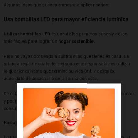
Algunas ideas que puedes empezar a aplicar serían:
Usa bombillas LED para mayor eficiencia lumínica
Utilizar bombillas LED
es uno de los primeros pasos y de los
más fáciles para lograr un
hogar sostenible.
Pero no vayas corriendo a sustituir las que tienes en casa. La
primera regla de cualquier persona eco-responsable es utilizar
lo que tienes hasta que termine su vida útil. Y después,
acuérdate de desecharlo de la forma correcta.
De esta manera no desperdiciarás bombillas que aún funcionan
y podrás cambiarlas de forma gradual por otras de bajo
consumo.
Hasta 150 lúmenes por watt
La razón por la que te recomendamos las bombillas LED es su