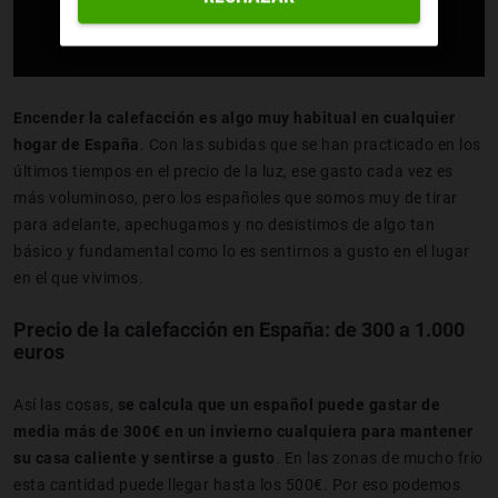
Encender la calefacción es algo muy habitual en cualquier
hogar de España
. Con las subidas que se han practicado en los
últimos tiempos en el precio de la luz, ese gasto cada vez es
más voluminoso, pero los españoles que somos muy de tirar
para adelante, apechugamos y no desistimos de algo tan
básico y fundamental como lo es sentirnos a gusto en el lugar
en el que vivimos.
Precio de la calefacción en España: de 300 a 1.000
euros
Así las cosas,
se calcula que un español puede gastar de
media más de 300€ en un invierno cualquiera para mantener
su casa caliente y sentirse a gusto
. En las zonas de mucho frío
esta cantidad puede llegar hasta los 500€. Por eso podemos