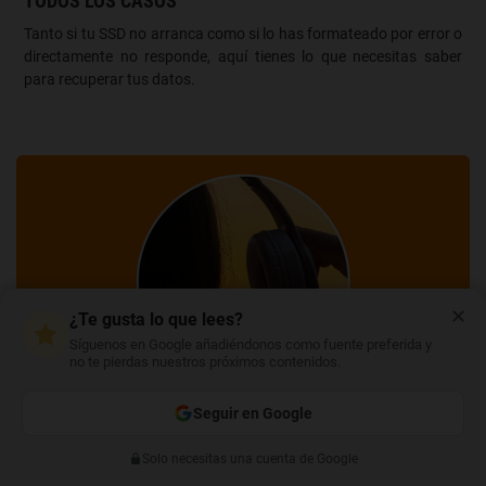
TODOS LOS CASOS
Tanto si tu SSD no arranca como si lo has formateado por error o
directamente no responde, aquí tienes lo que necesitas saber
para recuperar tus datos.
✕
¿Te gusta lo que lees?
Síguenos en Google añadiéndonos como fuente preferida y
no te pierdas nuestros próximos contenidos.
Seguir en Google
TRUCOS
COMPRUEBA LA CALIDAD DE SONIDO DE TUS
Solo necesitas una cuenta de Google
Anterior
Siguiente
AURICULARES CON ESTE TRUCO