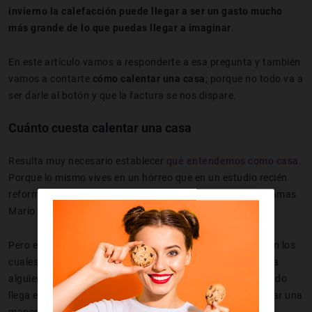
invierno la calefacción puede llegar a ser un gasto mucho
más grande de lo que puedas llegar a imaginar
.
En este artículo vamos a responderte a esa pregunta y también
vamos a contarte
cómo calentar una casa
; porque no todo va a
ser darle al botón y que la factura se nos dispare.
Cuánto cuesta calentar una casa
Resulta muy necesario establecer
qué entendemos como casa
.
Porque lo mismo vives en un hórreo que en un estudio recién
reformado o en chalet vecino del de Sergio Ramos. O te llamas
Mario Casas (venga, este sí que ha sido forzado).
Pero en fin, que hay casas y casas y hay dos momentos en los
cuales tu tipo de casa importa y mucho: cuando te llevas a
alguien que acabas de pillar en una
app para ligar
, y cuando
llega el frío. Será porque en ambos casos tienes que buscar una
manera eficaz de calentar el ambiente...