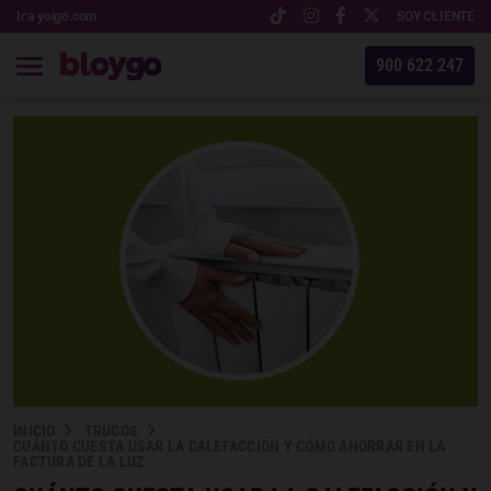
Ir a yoigo.com
SOY CLIENTE
900 622 247
INICIO
TRUCOS
CUÁNTO CUESTA USAR LA CALEFACCIÓN Y CÓMO AHORRAR EN LA
FACTURA DE LA LUZ