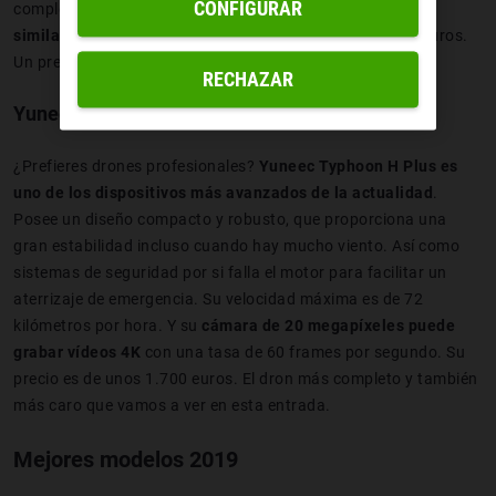
CONFIGURAR
complejas con suma facilidad. Además,
tiene un tamaño
similar a un Smartphone
y se puede conseguir por 100 euros.
Un precio alucinante para todo lo que incluye.
RECHAZAR
Yuneec Typhoon H Plus
¿Prefieres drones profesionales?
Yuneec Typhoon H Plus es
uno de los dispositivos más avanzados de la actualidad
.
Posee un diseño compacto y robusto, que proporciona una
gran estabilidad incluso cuando hay mucho viento. Así como
sistemas de seguridad por si falla el motor para facilitar un
aterrizaje de emergencia. Su velocidad máxima es de 72
kilómetros por hora. Y su
cámara de 20 megapíxeles puede
grabar vídeos 4K
con una tasa de 60 frames por segundo. Su
precio es de unos 1.700 euros. El dron más completo y también
más caro que vamos a ver en esta entrada.
Mejores modelos 2019