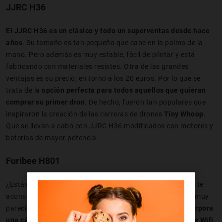
JJRC H36
El JJRC H36 es un clásico y todo un superventas desde hace
años
. Su tamaño es tan pequeño que cabe en la palma de la
mano. Pero además es muy estable, fácil de pilotar y está
fabricando con materiales resistes. Otra de las grandes
ventajas es su precio, en torno a los 20 euros. Por lo que se
trata de la
opción perfecta para todos aquellos que quieran
comprar su primer dron
. De hecho, fueron tan populares que
inspiraron la creación de las carreras de drones
Tiny Whoop
.
Que se llevan a cabo con JJRC H36 modificados con motores y
baterías de mayor potencia.
Furibee H801
¿Estás buscando un mini dron con cámara? En este caso, te
aconsejamos que le eches un vistazo al Furibee H801. Es muy
parecido al anterior JJRC H36 que hemos visto, pero
incorpora
una cámara HD de 2 megapíxeles que funciona mediante Wifi
.