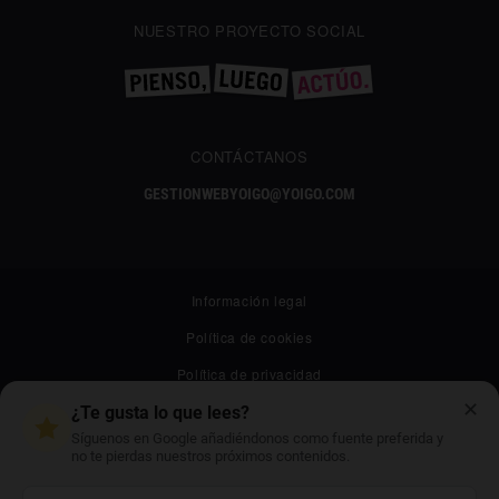
NUESTRO PROYECTO SOCIAL
CONTÁCTANOS
GESTIONWEBYOIGO@YOIGO.COM
Información legal
Política de cookies
Política de privacidad
✕
Canal ético
¿Te gusta lo que lees?
Síguenos en Google añadiéndonos como fuente preferida y
Mapa web
no te pierdas nuestros próximos contenidos.
Archivo