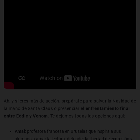
Ah, y si eres más de acción, prepárate para salvar la Navidad de
la mano de Santa Claus o presenciar e
l enfrentamiento final
entre Eddie y Venom
. Te dejamos todas las opciones aquí:
Amal
: profesora francesa en Bruselas que inspira a sus
alumnos a amar la lectura, defender la libertad de expresión y