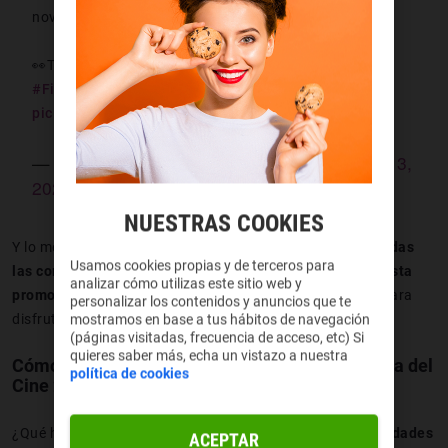
noviembre!
👀Toda la información en la web oficial de
#FiestaDelCine
👉
https://t.co/8BVLlQPCav
pic.twitter.com/PkbaWlKHIq
— Fiesta del Cine (@FiestaDelCine)
October 3,
2024
NUESTRAS COOKIES
Y lo mejor de todo es que da igual donde estés, porque
todas
Usamos cookies propias y de terceros para
las comunidades autónomas tienen cines adheridos a esta
analizar cómo utilizas este sitio web y
promo
. Así que busca tu sala de confianza ¡y prepárate para
personalizar los contenidos y anuncios que te
disfrutar tus palomitas!
mostramos en base a tus hábitos de navegación
(páginas visitadas, frecuencia de acceso, etc) Si
quieres saber más, echa un vistazo a nuestra
Cómo pillar la entrada para disfrutar de la Fiesta del
política de cookies
Cine 2024
¿Qué hay que hacer ir a la Fiesta del Cine? Pues
hay novedades
ACEPTAR