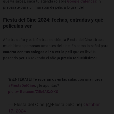
que ya sabes, saca tu agenda (o abre
Google Calendar
) ¡y
prepárate para un maratón de pelis a lo grande!
Fiesta del Cine 2024: fechas, entradas y qué
películas ver
Año tras año y edición tras edición, la Fiesta del Cine atrae a
muchísimas personas amantes del cine. Es como la señal para
cuadrar con tus colegas e ir a ver la peli
que os lleváis
pasando por TikTok todo el año ¡
a precio reducidísimo
!
🚨¡ENTÉRATE! Te esperamos en las salas con una nueva
#FiestaDelCine
, ¿te apuntas?
pic.twitter.com/Z5k6AKzXKS
— Fiesta del Cine (@FiestaDelCine)
October
17, 2024