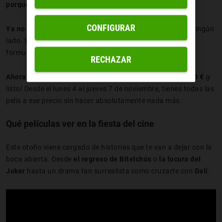
porque este año han cambiado la mecánica
.
CONFIGURAR
Ya no hace falta registrarse ni pedir acreditaciones
en ningún
lado. Sí, antes teníamos que entrar en la web, rellenar
formularios y todo el rollo, pero ya no.
RECHAZAR
Ahora solo tienes que ir al cine
,
pillar tu entrada por 3,50 €
¡y
listo! Desde el lunes 4 al jueves 7 de noviembre, tienes todas las
pelis a ese precio sin hacer absolutamente nada más.
Qué películas ver en la fiesta del cine
Este otoño viene cargado de historias que te van a dejar con la
boca abierta. Desde
el regreso de Bitelchús
o
la locura del
Joker
hasta un drama tan surrealista como cruzarte con
Dalí
.