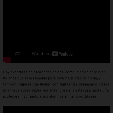
Hay aventuras de escapadas épicas, como la de un abuelo de
89 años que se las ingenia para revivir sus días de gloria, y
también
mujeres que luchan con fantasmas del pasado
, desde
una trabajadora sexual enfrentándose a la élite rusa hasta una
profesora inspirando a sus alumnos en tiempos difíciles.