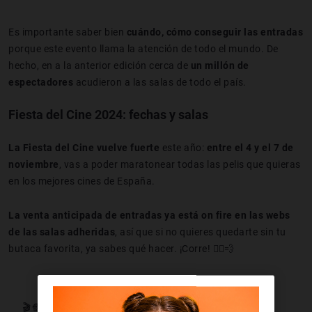
Es importante saber bien
cuándo, cómo conseguir las entradas
porque este evento llama la atención de todo el mundo. De
hecho, en a la anterior edición cerca de
un millón de
espectadores
acudieron a las salas de todo el país.
Fiesta del Cine 2024: fechas y salas
La Fiesta del Cine vuelve fuerte
este año:
entre el 4 y el 7 de
noviembre
, vas a poder maratonear todas las pelis que quieras
en los mejores cines de España.
La venta anticipada
de entradas ya está on fire en las webs
de las salas adheridas
, así que si no quieres quedarte sin tu
butaca favorita, ya sabes qué hacer. ¡Corre! 🏃‍♂️💨
🎬🍿🎟️¡La FIESTA DEL CINE vuelve el 4, 5, 6 y 7 de