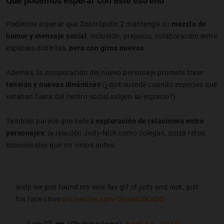
Qué podemos esperar con este estreno
Podemos esperar que Zootrópolis 2 mantenga su
mezcla de
humor y mensaje social
: inclusión, prejuicio, colaboración entre
especies distintas,
pero con giros nuevos
.
Además, la incoporación del nuevo personaje promete traer
tensión y nuevas dinámicas
(¿qué sucede cuando especies que
estaban fuera del centro social exigen su espacio?).
También parece que habrá
exploración de relaciones entre
personajes
: la relación Judy-Nick como colegas, quizá retos
emocionales que no vimos antes.
welp ive just found my new fav gif of judy and nick, just
his face i love
pic.twitter.com/OexwGZKoDQ
— Lyn 🦊 📼 (@vhsvulpes)
April 11, 2016