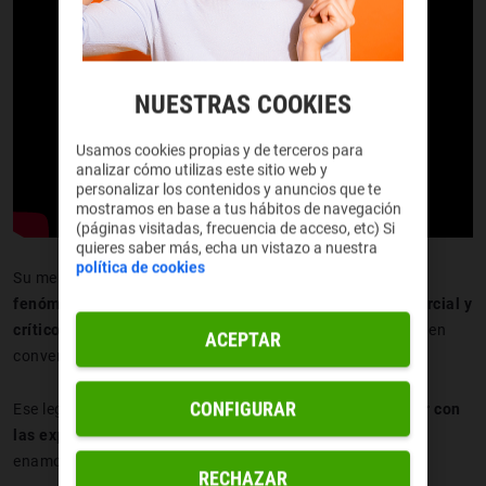
NUESTRAS COOKIES
Usamos cookies propias y de terceros para
analizar cómo utilizas este sitio web y
personalizar los contenidos y anuncios que te
mostramos en base a tus hábitos de navegación
(páginas visitadas, frecuencia de acceso, etc) Si
quieres saber más, echa un vistazo a nuestra
política de cookies
Su mensaje sobre prejuicios y cooperación la convirtió en
fenómeno cultural instantáneo
. Además fue un
hit
comercial y
crítico
: ganó el
Óscar a mejor película animada
y se coló en
ACEPTAR
conversaciones sobre representación en animación.
CONFIGURAR
Ese legado es la base sobre la que
la secuela puede jugar con
las expectativas
, sin traicionar el tono ni el corazón que
enamoró a la audiencia.
RECHAZAR