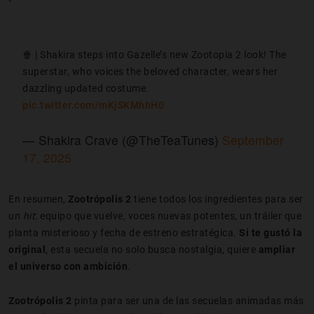
🍿 | Shakira steps into Gazelle’s new Zootopia 2 look! The
superstar, who voices the beloved character, wears her
dazzling updated costume.
pic.twitter.com/mKjSKMhhH0
— Shakira Crave (@TheTeaTunes)
September
17, 2025
En resumen,
Zootrópolis 2
tiene todos los ingredientes para ser
un
hit
: equipo que vuelve, voces nuevas potentes, un tráiler que
planta misterioso y fecha de estreno estratégica.
Si te gustó la
original
, esta secuela no solo busca nostalgia, quiere
ampliar
el universo con ambición
.
Zootrópolis 2
pinta para ser una de las secuelas animadas más