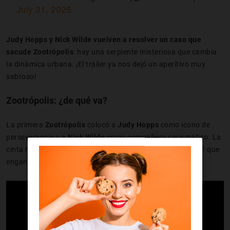
July 31, 2025
Judy Hopps y Nick Wilde
vuelven a resolver un caso que
sacude Zootrópolis
: hay una serpiente misteriosa que cambia
la dinámica urbana. ¡El tráiler ya nos dejó un aperitivo muy
sabroso!
Zootrópolis: ¿de qué va?
La primera
Zootrópolis
colocó a
Judy Hopps
como icono de
perseverancia y a
Nick Wilde
como compañero carismático. La
cinta mezcló
comedia, crítica social y
un misterio policial
que
engancha a peques y adultos por igual.