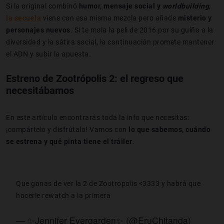
Si la original combinó
humor, mensaje social y
worldbuilding
,
la secuela
viene con esa misma mezcla pero añade
misterio y
personajes nuevos
. Si te mola la peli de 2016 por su guiño a la
diversidad y la sátira social, la continuación promete mantener
el ADN y subir la apuesta.
Estreno de Zootrópolis 2: el regreso que
necesitábamos
En este artículo encontrarás toda la info que necesitas:
¡compártelo y disfrútalo! Vamos con
lo que sabemos, cuándo
se estrena y qué pinta tiene el tráiler
.
Que ganas de ver la 2 de Zootropolis <3333 y habrá que
hacerle rewatch a la primera
— ✨Jennifer Evergarden✨ (@EruChitanda)