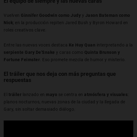
El equipo de siempre y las nuevas caras
Vuelven
Ginnifer Goodwin como Judy
y
Jason Bateman como
Nick
; en la producción repiten Jared Bush y Byron Howard en
roles creativos clave.
Entre las nuevas voces destaca
Ke Huy Quan
interpretando a la
serpiente Gary De'Snake
y caras como
Quinta Brunson y
Fortune Feimster
. Eso promete mezcla de humor y misterio.
El tráiler que nos deja con más preguntas que
respuestas
El
tráiler
lanzado en
mayo
se centra en
atmósfera y visuales
:
planos nocturnos, nuevas zonas de la ciudad y la llegada de
Gary, sin soltar demasiado diálogo.