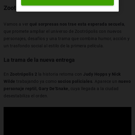
Zootrópolis 2: todo lo que sabemos
Vamos a ver
qué sorpresas nos trae esta esperada secuela
,
que promete ampliar el universo de Zootrópolis con nuevos
personajes, desafíos y una trama que combina humor, acción y
un trasfondo social al estilo de la primera película.
La trama de la nueva entrega
En
Zootrópolis 2
la historia retoma con
Judy Hopps y Nick
Wilde
trabajando ya como
socios policiales
. Aparece un
nuevo
personaje
reptil, Gary De'Snake,
cuya llegada a la ciudad
desestabiliza el orden.