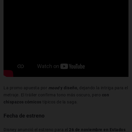
La promo apuesta por
mood
y diseño,
dejando la intriga para el
metraje. El tráiler confirma tono más oscuro, pero
con
chispazos cómicos
típicos de la saga.
Fecha de estreno
Disney anunció el estreno para el
26 de noviembre
en Estados