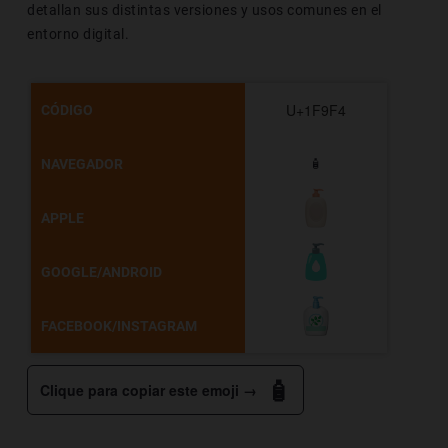
detallan sus distintas versiones y usos comunes en el
entorno digital.
U+1F9F4
CÓDIGO
NAVEGADOR
🧴
APPLE
GOOGLE/ANDROID
FACEBOOK/INSTAGRAM
🧴
Clique para copiar este emoji →