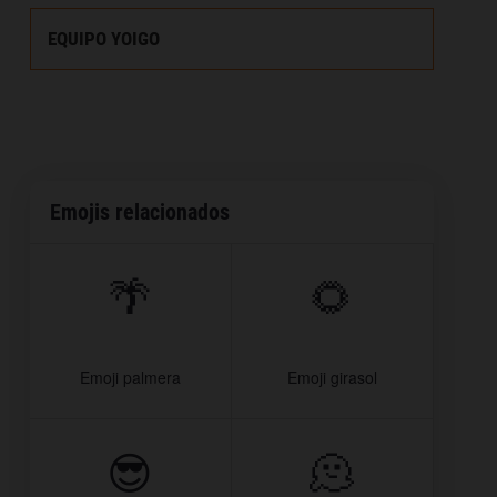
EQUIPO YOIGO
Emojis relacionados
🌴
🌻
Emoji palmera
Emoji girasol
😎
🫠