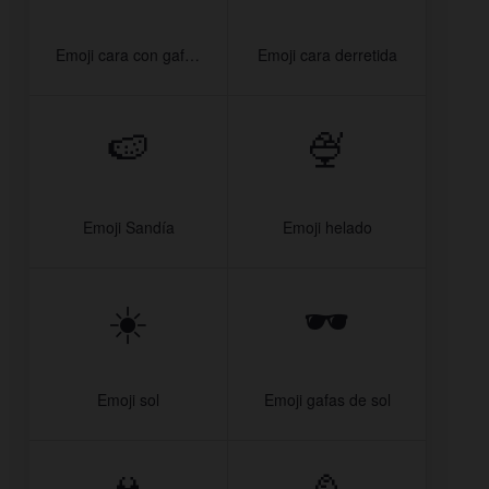
Emoji cara con gafas de sol
Emoji cara derretida
🍉
🍨
Emoji Sandía
Emoji helado
☀️
🕶️
Emoji sol
Emoji gafas de sol