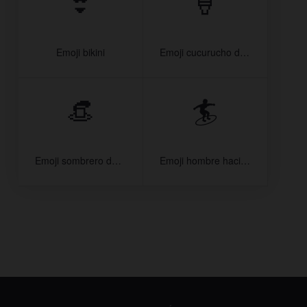
👙
🍦
Emoji bikini
Emoji cucurucho de helado
👒
🏄
Emoji sombrero de mujer
Emoji hombre haciendo surf