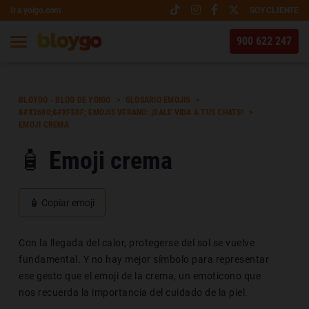
Ir a yoigo.com
SOY CLIENTE
900 622 247
BLOYGO - BLOG DE YOIGO
GLOSARIO EMOJIS
&#X2600;&#XFE0F; EMOJIS VERANO: ¡DALE VIDA A TUS CHATS!
EMOJI CREMA
🧴 Emoji crema
🧴
Copiar emoji
Con la llegada del calor, protegerse del sol se vuelve
fundamental. Y no hay mejor símbolo para representar
ese gesto que el emoji de la crema, un emoticono que
nos recuerda la importancia del cuidado de la piel.