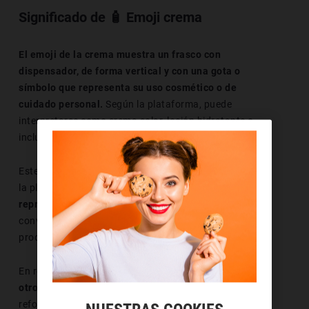
Significado de 🧴 Emoji crema
El emoji de la crema muestra un frasco con
dispensador, de forma vertical y con una gota o
símbolo que representa su uso cosmético o de
cuidado personal.
Según la plataforma, puede
interpretarse como crema solar, loción hidratante o
incluso gel.
Este emoticono se asocia rápidamente con el verano y
la playa, ya que
su uso más habitual es el de
representar la crema solar.
También aparece en
conversaciones sobre rutinas de cuidado corporal,
productos de belleza o higiene diaria.
En redes sociales y chats,
es común verlo junto a
otros símbolos como el sol, la playa o el bañador,
reforzando así su vínculo con el calor, las vacaciones y