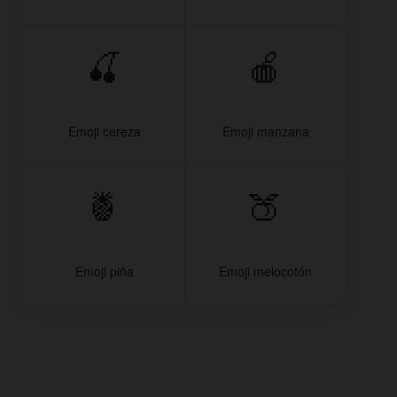
🍒
🍎
Emoji cereza
Emoji manzana
🍍
🍑
Emoji piña
Emoji melocotón