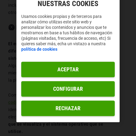
NUESTRAS COOKIES
incluso en contextos visuales más decorativos, junto a
otros emojis de frutas.
Usamos cookies propias y de terceros para
analizar cómo utilizas este sitio web y
🥝 Emoji kiwi copiar y pegar
personalizar los contenidos y anuncios que te
mostramos en base a tus hábitos de navegación
(páginas visitadas, frecuencia de acceso, etc) Si
El emoji del kiwi puede representarse con ligeras
quieres saber más, echa un vistazo a nuestra
política de cookies
diferencias de color o detalle dependiendo del
sistema operativo, navegador o plataforma digital.
Algunas versiones priorizan la textura del interior
ACEPTAR
mientras que otras destacan el contraste de color con
la piel.
CONFIGURAR
Como todos los emoticonos, este símbolo está
codificado en Unicode
, lo que permite su
RECHAZAR
identificación por ordenadores y dispositivos
electrónicos.
También influye la plataforma desde la
que se visualiza y el sistema operativo que se
utilice.