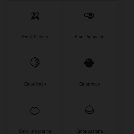
🍌
🥑
Emoji Plátano
Emoji Aguacate
🍋
🥥
Emoji limón
Emoji coco
🍊
🌰
Emoji mandarina
Emoji castaña