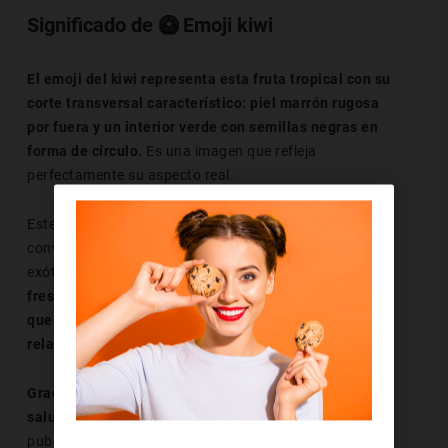
Significado de 🥝 Emoji kiwi
El emoji del kiwi representa esta fruta tropical con su
corte transversal característico: piel marrón rugosa
por fuera y un interior verde con semillas negras en
forma de círculo.
Es una imagen que refleja
perfectamente su aspecto real.
Este emoticono se utiliza habitualmente en
conversaciones sobre alimentación saludable, frutas
exóticas o recetas veraniegas.
El kiwi es símbolo de
frescura, sabor intenso y cuidado personal, por lo
que también puede estar presente en mensajes
relacionados con el bienestar o hábitos naturales.
Gracias a su aspecto distintivo y su asociación con lo
saludable,
este emoji aparece también en
publicaciones de estilo de vida, rutinas de desayuno o