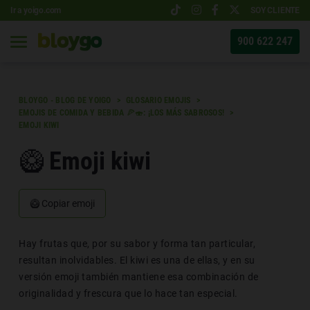
Ir a yoigo.com
SOY CLIENTE
900 622 247
BLOYGO - BLOG DE YOIGO
GLOSARIO EMOJIS
EMOJIS DE COMIDA Y BEBIDA 🍕🍣: ¡LOS MÁS SABROSOS!
EMOJI KIWI
🥝 Emoji kiwi
🥝
Copiar emoji
Hay frutas que, por su sabor y forma tan particular,
resultan inolvidables. El kiwi es una de ellas, y en su
versión emoji también mantiene esa combinación de
originalidad y frescura que lo hace tan especial.