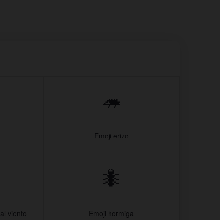
🦔
Emoji erizo
🐜
al viento
Emoji hormiga