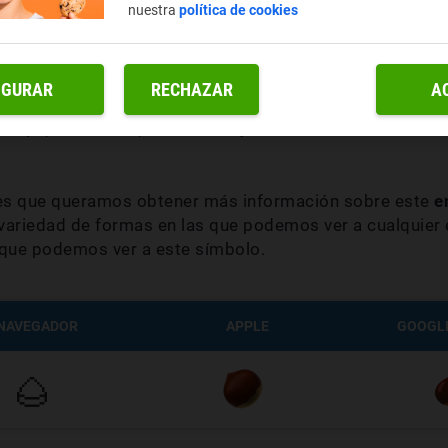
nuestra
política de cookies
os símbolos que podemos ver representado bajo una gran
las aplicaciones con las que los abramos y del S.O. qu
IGURAR
RECHAZAR
A
bién sobresale el hecho de que nuestro navegador y nue
 hay que olvidar que
este emoji está codificado en Uni
 es que queramos obtener más información sobre este
e
ariedad de formas en las que podemos ver a cualquier 
s que podemos ver a este símbolo.
NAVEGADOR
APPLE
GOOGLE
🌰