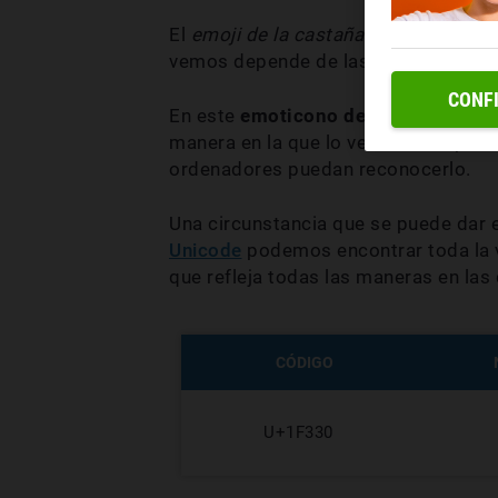
El
emoji de la castaña
está entre es
vemos depende de las plataformas y 
CONF
En este
emoticono de la castaña
tam
manera en la que lo vemos. Tampoco
ordenadores puedan reconocerlo.
Una circunstancia que se puede dar
Unicode
podemos encontrar toda la v
que refleja todas las maneras en la
CÓDIGO
U+1F330