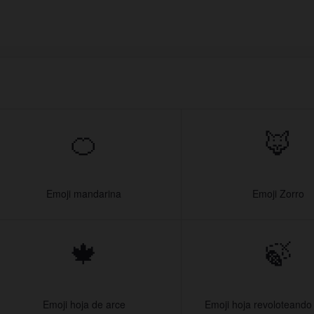
🍊
🦊
Emoji mandarina
Emoji Zorro
🍁
🍃
Emoji hoja de arce
Emoji hoja revoloteando 