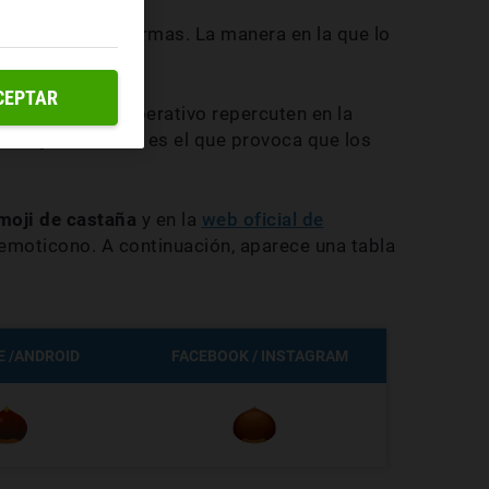
 variedad de formas. La manera en la que lo
e tengamos.
CEPTAR
stro sistema operativo repercuten en la
code y
ese hecho es el que provoca que los
moji de castaña
y en la
web oficial de
emoticono. A continuación, aparece una tabla
 /ANDROID
FACEBOOK / INSTAGRAM