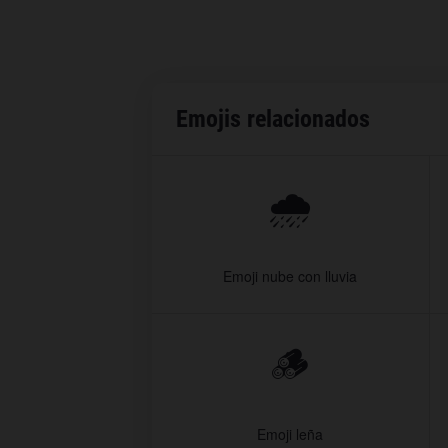
Emojis relacionados
🌧️
Emoji nube con lluvia
🪵
Emoji leña