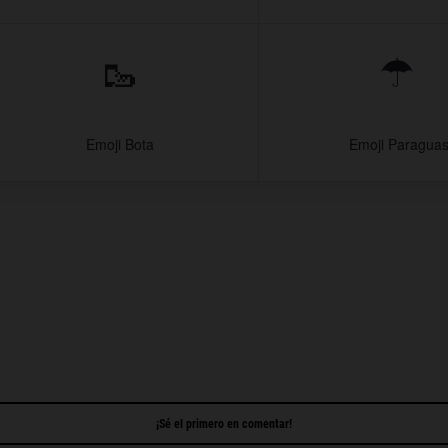
🥾
☂
Emoji Bota
️ Emoji Paragua
¡Sé el primero en comentar!