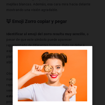
mejillas blancas. Además, esa cara mira hacia delante
mostrando una visión agradable.
🦊 Emoji Zorro copiar y pegar
Identificar al emoji del zorro resulta muy sencillo
, a
pesar de que este símbolo puede aparecer
representado de diferentes formas. Esto se debe a
aspectos como el S.O. que tengamos o las
plataformas y las aplicaciones con las que los
abramos.
Otro aspecto que tenemos que tener en cuenta es que
nuestro navegador y nuestro sistema operativo
repercuten directamente en la forma en la que lo
vemos. Tampoco pasa desapercibido el hecho de que
este símbolo está codificado en Unicode
y eso
provoca que pueda ser identificado por las