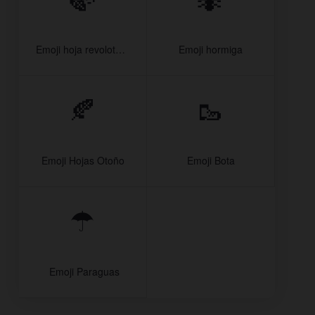
Emoji hoja revoloteando al viento
Emoji hormiga
🍂
🥾
Emoji Hojas Otoño
Emoji Bota
☂
️ Emoji Paraguas