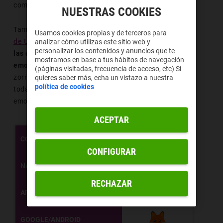
computadoras.
NUESTRAS COOKIES
También es interesante el hecho de que la
web oficial
Usamos cookies propias y de terceros para
de Unicode
aporta
información clara y directa sobre
analizar cómo utilizas este sitio web y
personalizar los contenidos y anuncios que te
las diferentes formas en las que podemos ver a los
mostramos en base a tus hábitos de navegación
emojis
. Entre ellos se encuentra el emoticono del
(páginas visitadas, frecuencia de acceso, etc) Si
zorro. Seguidamente, se muestra una tabla que aporta
quieres saber más, echa un vistazo a nuestra
política de cookies
todas las maneras en las que visualizamos a este
emoticono.
ACEPTAR
U+1F98A
CÓDIGO
CONFIGURAR
🦊
NAVEGADOR
RECHAZAR
APPLE
GOOGLE/ANDROID