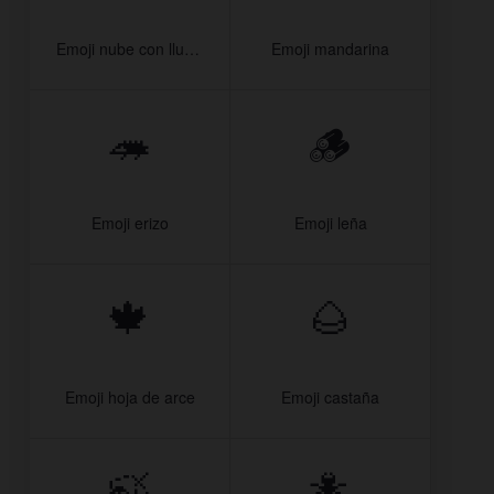
Emoji nube con lluvia
Emoji mandarina
🦔
🪵
Emoji erizo
Emoji leña
🍁
🌰
Emoji hoja de arce
Emoji castaña
🍃
🐜