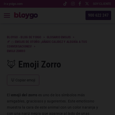
Ir a yoigo.com
SOY CLIENTE
900 622 247
BLOYGO - BLOG DE YOIGO
GLOSARIO EMOJIS
🍂 🍊 EMOJIS DE OTOÑO: ¡AÑADE CALIDEZ Y ALEGRÍA A TUS
CONVERSACIONES!
EMOJI ZORRO
🦊 Emoji Zorro
🦊
Copiar emoji
El
emoji del zorro
es uno de los símbolos más
amigables, graciosos y sugerentes. Este emoticono
muestra la cara de este animal con un color naranja y
con una nariz negra que aparece al lado de unas