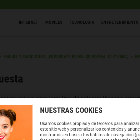
INTERNET
MÓVILES
TECNOLOGÍA
ENTRETENIMIENTO
EMOJIS Y EMOCIONES: ¡EXPRÉSATE DE MEJOR FORMA! &#X1F60A;
EM
uesta
onos que reflejan todo tipo de estados físicos y emoci
. Este símbolo está formado por una cara de color amar
NUESTRAS COOKIES
rrado que otro y unos labios totalmente deformados. A v
s.
Usamos cookies propias y de terceros para analizar
este sitio web y personalizar los contenidos y anunc
mostramos en base a tus hábitos de navegación (pá
piar y pegar