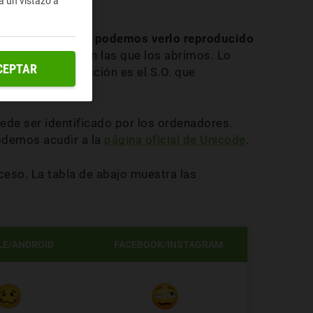
a un vistazo a
reconocible, pero
podemos verlo reproducido
as plataformas con las que los abrimos. Lo
CEPTAR
e en su reproducción es el S.O. que
ede ser identificado por los ordenadores.
odemos acudir a la
página oficial de Unicode
.
eso. La tabla de abajo muestra las
E/ANDROID
FACEBOOK/INSTAGRAM