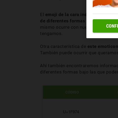
El
emoji de la cara indispuesta o ca
de diferentes formas y maneras
. Es
CONF
mismo ocurre con nuestro navegador y
tengamos.
Otra característica de
este emoticon
También puede ocurrir que queramos
Ahí también encontraremos informaci
diferentes formas bajo las que pode
CÓDIGO
U+1F974