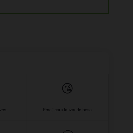
😘
azos
Emoji cara lanzando beso