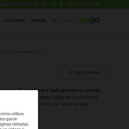
Llámanos al 900 622 247
SOY CLIENTE
A LO YOIGO
TRUCOS
El blog de
OJI CARA INDISPUESTA
🥴
Copiar emoji
onales. El
emoji cara indispuesta o cara de
illo que muestra unas cejas en posiciones
eces este emoticono es un recurso que
 cómo utilizas
ios que te
ginas visitadas,