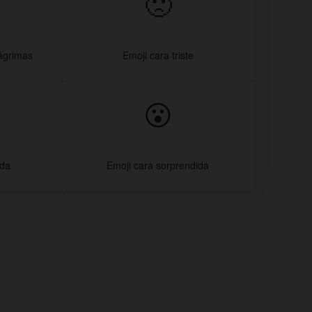
🙁
lágrimas
Emoji cara triste
😮
ada
Emoji cara sorprendida