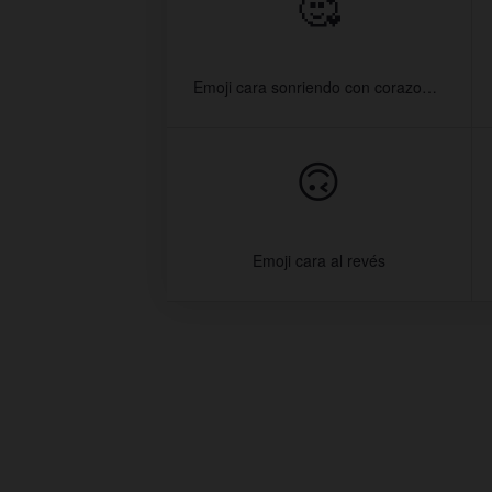
🥰
Emoji cara sonriendo con corazones
🙃
Emoji cara al revés