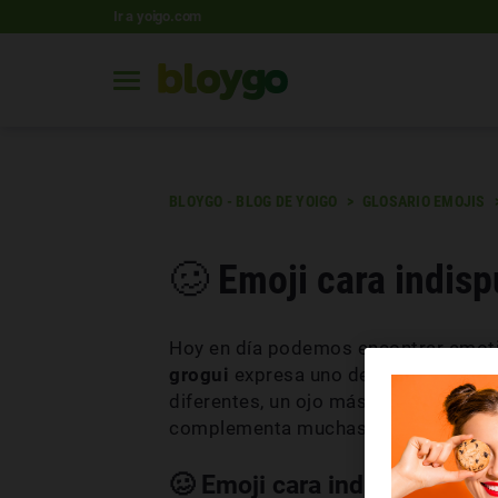
Ir a yoigo.com
BLOYGO - BLOG DE YOIGO
GLOSARIO EMOJIS
🥴 Emoji cara indisp
Hoy en día podemos encontrar emotic
grogui
expresa uno de estos estados
diferentes, un ojo más abierto o ce
complementa muchas conversacione
🥴 Emoji cara indispuesta co