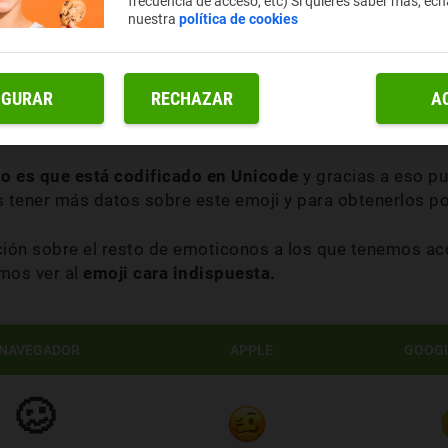
frecuencia de acceso, etc) Si quieres saber más, ech
nuestra
política de cookies
ra de grogui
tiene unos rasgos que lo hacen fácilmente 
to es debido a las influencias de las aplicaciones y de l
IGURAR
RECHAZAR
A
 con nuestro sistema operativo. Otro factor que influy
o es que está codificado en Unicode
y gracias a eso pu
 tener más datos sobre este emoji y para obtenerlos p
ón sobre el resto de emoticonos a los que tenemos acc
mos ver al
emoji cara indispuesta.
NAVEGADOR
APPLE
GOOGL
🥴