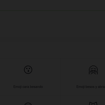
😗
🤗
Emoji cara besando
Emoji besos y abr