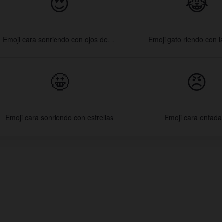
😍
😹
Emoji cara sonriendo con ojos de corazón
Emoji gato riendo con 
🤩
😠
Emoji cara sonriendo con estrellas
Emoji cara enfad