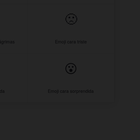
🙁
lágrimas
Emoji cara triste
😮
ada
Emoji cara sorprendida