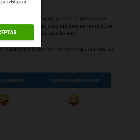
a un vistazo a
code
y ese es un rasgo que hace que pueda
variedad de formas bajo las que se reproduce
CEPTAR
uyen en el modo en que lo ves.
ode
aparecen todas las formas bajo las que se
E/ANDROID
FACEBOOK/INSTAGRAM