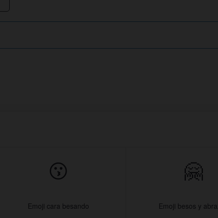
😗
🤗
Emoji cara besando
Emoji besos y abr