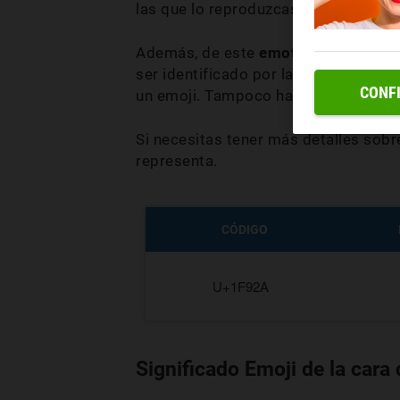
las que lo reproduzcas y el dispositi
Además, de este
emoticono de cara 
ser identificado por las computadora
CONF
un emoji. Tampoco hay que olvidar 
Si necesitas tener más detalles sob
representa.
CÓDIGO
U+1F92A
Significado Emoji de la cara 