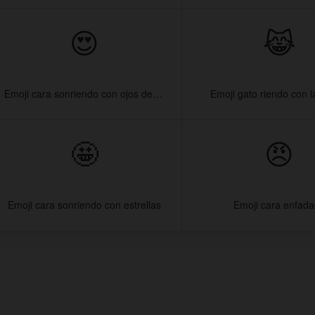
😍
😹
Emoji cara sonriendo con ojos de corazón
Emoji gato riendo con 
🤩
😠
Emoji cara sonriendo con estrellas
Emoji cara enfad