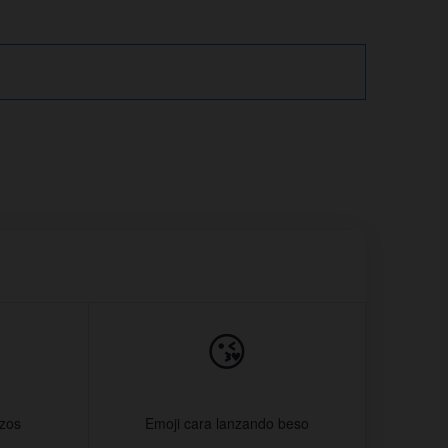
😘
azos
Emoji cara lanzando beso