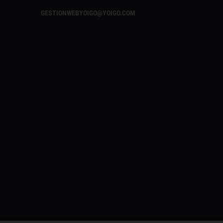
GESTIONWEBYOIGO@YOIGO.COM
✕
¿Te gusta lo que lees?
Síguenos en Google añadiéndonos
como fuente preferida y no te pierdas
nuestros próximos contenidos.
Seguir en Google
Solo necesitas una cuenta de Google