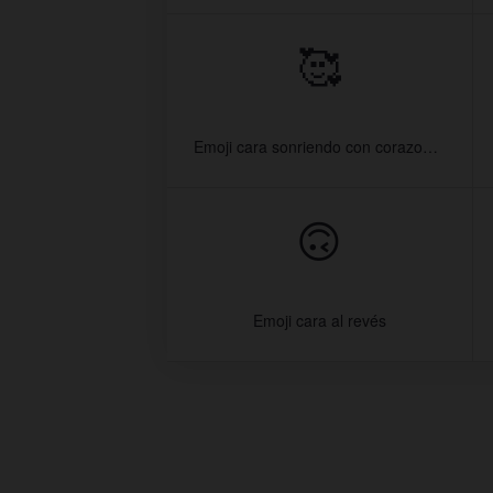
🥰
Emoji cara sonriendo con corazones
🙃
Emoji cara al revés