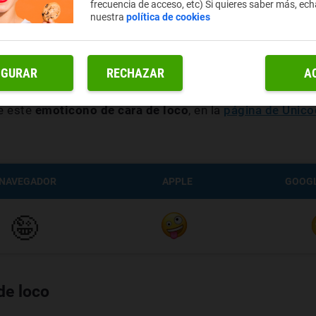
frecuencia de acceso, etc) Si quieres saber más, ech
vo que tengas también influyen.
nuestra
política de cookies
de loco
podemos destacar que
está codificado en Uni
s. Seguidamente, aparece una tabla que refleja la gran 
IGURAR
RECHAZAR
A
que
el navegador y el sistema operativo que tengas infl
re este
emoticono de cara de loco
, en la
página de Unic
NAVEGADOR
APPLE
GOOGL
🤪
de loco