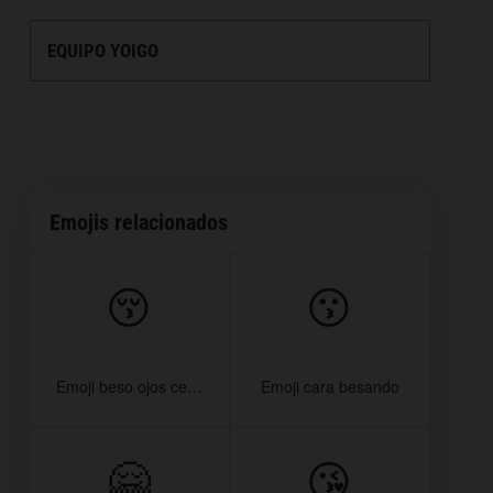
EQUIPO YOIGO
Emojis relacionados
😚
😗
Emoji beso ojos cerrados
Emoji cara besando
🤗
😘