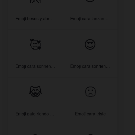
Emoji besos y abrazos
Emoji cara lanzando beso
🥰
😍
Emoji cara sonriendo con corazones
Emoji cara sonriendo con ojos de corazón
😹
🙁
Emoji gato riendo con lágrimas
Emoji cara triste