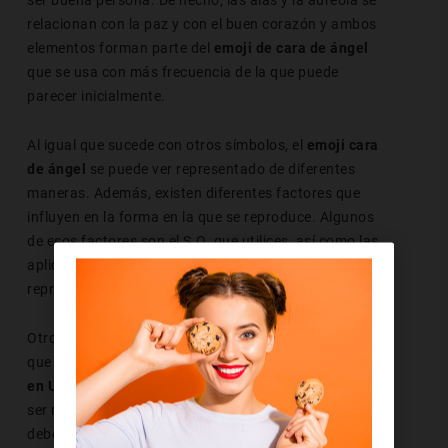
ser buena persona. De hecho, las alas y la aureola se
relacionan con la paz y con el buen corazón y ambos
elementos forman parte del
emoji de cara de ángel
que se usa con más frecuencia de la que puede
parecer inicialmente.
Al igual que sucede con otros símbolos, el
emoji cara
de ángel
se puede ver representado de diferentes
maneras. Además, existen diferentes factores que
influyen en la forma en la que se reproduce. Algunos
de esos factores son el S.O. que utilices, así como las
aplicaciones y las plataformas con las que lo
reproduzcas.
Otro aspecto que no puede pasar desapercibido es
que
este emoticono de cara de ángel está codificado
en Unicode
. Esta condición es la que hace que pueda
ser reconocido por las computadoras, aunque no
debemos dejar de lado que el navegador y el sistema