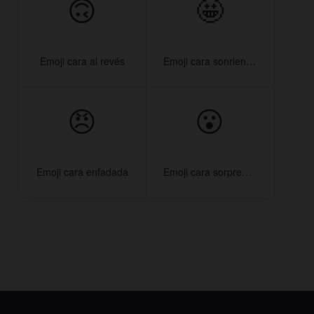
🙃
🤩
Emoji cara al revés
Emoji cara sonriendo con estrellas
😠
😮
Emoji cara enfadada
Emoji cara sorprendida