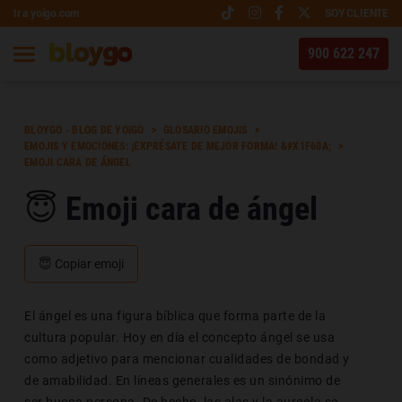
Ir a yoigo.com
SOY CLIENTE
900 622 247
BLOYGO - BLOG DE YOIGO
GLOSARIO EMOJIS
EMOJIS Y EMOCIONES: ¡EXPRÉSATE DE MEJOR FORMA! &#X1F60A;
EMOJI CARA DE ÁNGEL
😇 Emoji cara de ángel
😇
Copiar emoji
El ángel es una figura bíblica que forma parte de la
cultura popular. Hoy en día el concepto ángel se usa
como adjetivo para mencionar cualidades de bondad y
de amabilidad. En líneas generales es un sinónimo de