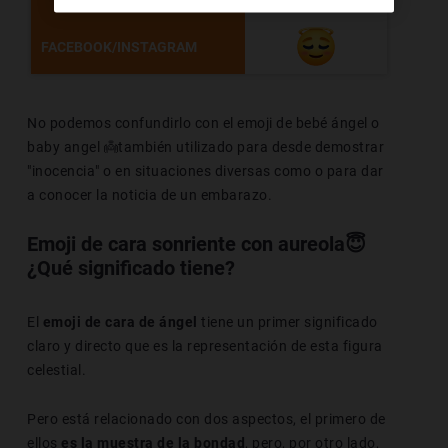
FACEBOOK/INSTAGRAM
No podemos confundirlo con el emoji de bebé ángel o
baby angel 👼también utilizado para desde demostrar
"inocencia" o en situaciones diversas como o para dar
a conocer la noticia de un embarazo.
Emoji de cara sonriente con aureola😇
¿Qué significado tiene?
El
emoji de cara de ángel
tiene un primer significado
claro y directo que es la representación de esta figura
celestial.
Pero está relacionado con dos aspectos, el primero de
ellos
es la muestra de la bondad
, pero, por otro lado,