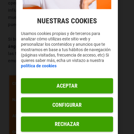
operativo que utilices también ejercen cierta
influencia. A continuación, aparece una tabla que
muestra la amplia variedad de formas en las que se
NUESTRAS COOKIES
puede mostrar a este símbolo.
Usamos cookies propias y de terceros para
analizar cómo utilizas este sitio web y
Si buscas tener más datos sobre el
emoji de cara de
personalizar los contenidos y anuncios que te
ángel
, en la
página oficial de Unicode
aparecen todas
mostramos en base a tus hábitos de navegación
las formas en las que se pueden ver todos los
(páginas visitadas, frecuencia de acceso, etc) Si
quieres saber más, echa un vistazo a nuestra
emoticonos.
política de cookies
U+1F607
CÓDIGO
ACEPTAR
😇
NAVEGADOR
CONFIGURAR
APPLE
RECHAZAR
GOOGLE/ANDROID