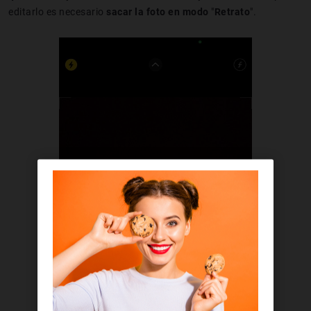
editarlo es necesario
sacar la foto en modo
"
Retrato
".