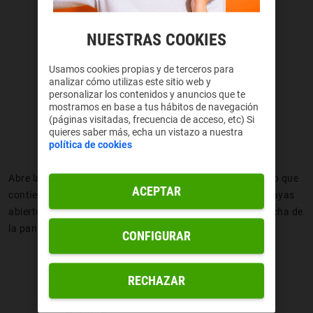
NUESTRAS COOKIES
Usamos cookies propias y de terceros para
analizar cómo utilizas este sitio web y
personalizar los contenidos y anuncios que te
mostramos en base a tus hábitos de navegación
(páginas visitadas, frecuencia de acceso, etc) Si
quieres saber más, echa un vistazo a nuestra
política de cookies
Abre la aplicación "
Fotos
" en tu iPhone y selecciona la foto que
ACEPTAR
contiene el efecto bokeh que deseas ajustar. Una vez la hayas
abierto, toca el botón "
Editar
" en la esquina superior derecha de
la pantalla. Esto te llevará al modo de edición de la foto.
CONFIGURAR
RECHAZAR