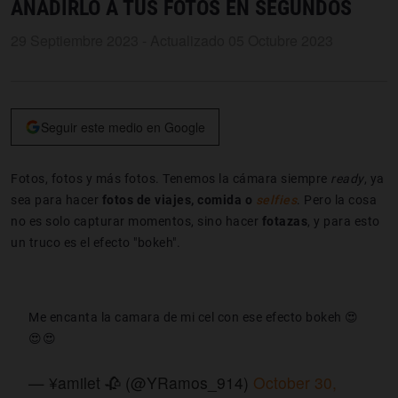
AÑADIRLO A TUS FOTOS EN SEGUNDOS
29 Septiembre 2023 - Actualizado 05 Octubre 2023
Seguir este medio en Google
Fotos, fotos y más fotos. Tenemos la cámara siempre
ready
, ya
sea para hacer
fotos de viajes, comida o
selfies
. Pero la cosa
no es solo capturar momentos, sino hacer
fotazas
, y para esto
un truco es el efecto "bokeh".
Me encanta la camara de mi cel con ese efecto bokeh 😍
😍😍
— ¥amilet 🥀 (@YRamos_914)
October 30,