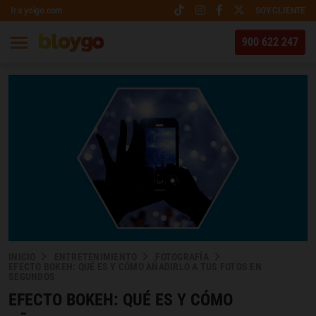
Ir a yoigo.com
SOY CLIENTE
900 622 247
INICIO
ENTRETENIMIENTO
FOTOGRAFÍA
EFECTO BOKEH: QUÉ ES Y CÓMO AÑADIRLO A TUS FOTOS EN
SEGUNDOS
EFECTO BOKEH: QUÉ ES Y CÓMO