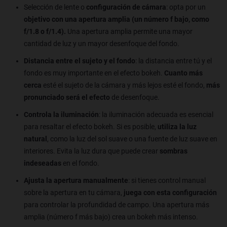
Selección de lente o
configuración de cámara
: opta por un
objetivo con una apertura amplia (un número f bajo, como
f/1.8 o f/1.4).
Una apertura amplia permite una mayor
cantidad de luz y un mayor desenfoque del fondo.
Distancia entre el sujeto y el fondo
: la distancia entre tú y el
fondo es muy importante en el efecto bokeh.
Cuanto más
cerca
esté el sujeto de la cámara y más lejos esté el fondo,
más
pronunciado será el efecto
de desenfoque.
Controla la iluminación
: la iluminación adecuada es esencial
para resaltar el efecto bokeh. Si es posible,
utiliza la luz
natural
, como la luz del sol suave o una fuente de luz suave en
interiores. Evita la luz dura que puede crear
sombras
indeseadas
en el fondo.
Ajusta la apertura manualmente
: si tienes control manual
sobre la apertura en tu cámara,
juega con esta configuración
para controlar la profundidad de campo. Una apertura más
amplia (número f más bajo) crea un bokeh más intenso.