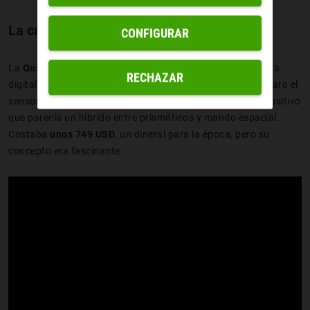
La cámara de Apple
CONFIGURAR
La
QuickTake 100
, lanzada en 1994, fue la primera cámara
RECHAZAR
digital doméstica del mundo. Apple colaboró con
Kodak
para el
sensor y con
Chinon
para la fabricación, creando un dispositivo
que parecía un híbrido entre prismáticos y mando espacial.
Costaba
unos 749 USD
, un dineral para la época, pero su
concepto era fascinante.