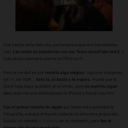
Hoy usarla sería más una
performance
que una herramienta
real.
Las redes se inundarían con tus "fotos QuickTake retro"
, y
más de uno pensaría que es un filtro Lo-Fi.
Pero la verdad es que
tendría algo mágico:
capturar imágenes
sin
IA
,
sin HDR...
Solo tú, el botón y la espera
. Puede que la
QuickTake haya quedado en el olvido, pero
su espíritu sigue
vivo
cada vez que desbloqueas tu iPhone y haces una foto.
Fue el primer intento de Apple
por hacer más accesible la
fotografía, aunque el mundo todavía no estuviera preparado.
Quizás no cambió
la historia
en su momento, pero
fue el
primer clic de una revolución
.