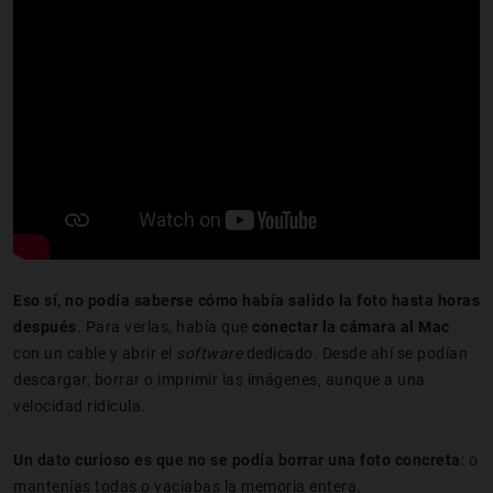
Eso sí, no podía saberse cómo había salido la foto hasta horas
después
. Para verlas, había que
conectar la cámara al Mac
con un cable y abrir el
software
dedicado. Desde ahí se podían
descargar, borrar o imprimir las imágenes, aunque a una
velocidad ridícula.
Un dato curioso es que no se podía borrar una foto concreta
: o
mantenías todas o vaciabas la memoria entera.