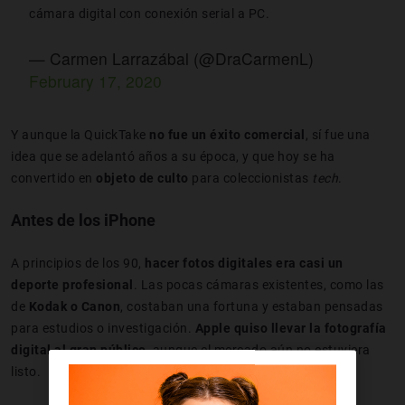
cámara digital con conexión serial a PC.
— Carmen Larrazábal (@DraCarmenL)
February 17, 2020
Y aunque la QuickTake
no fue un éxito comercial
, sí fue una
idea que se adelantó años a su época, y que hoy se ha
convertido en
objeto de culto
para coleccionistas
tech
.
Antes de los iPhone
A principios de los 90,
hacer fotos digitales era casi un
deporte profesional
. Las pocas cámaras existentes, como las
de
Kodak o Canon
, costaban una fortuna y estaban pensadas
para estudios o investigación.
Apple quiso llevar la fotografía
digital al gran público
, aunque el mercado aún no estuviera
listo.