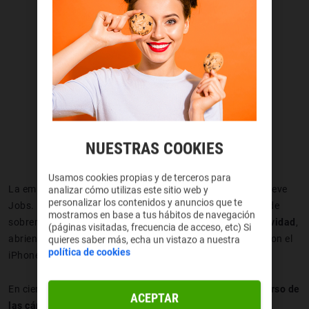
NUESTRAS COOKIES
Usamos cookies propias y de terceros para
La empresa ya mostraba su
ADN innovador
incluso sin Steve
analizar cómo utilizas este sitio web y
personalizar los contenidos y anuncios que te
Jobs. Mientras otros seguían centrados en ordenadores de
mostramos en base a tus hábitos de navegación
sobremesa,
Apple intentaba mezclar tecnología y creatividad
,
(páginas visitadas, frecuencia de acceso, etc) Si
abriendo camino hacia el futuro que después dominaría con el
quieres saber más, echa un vistazo a nuestra
política de cookies
iPhone.
En cierto modo, la QuickTake fue
el primer guiño al universo de
ACEPTAR
las cámaras Apple
que conocemos hoy.