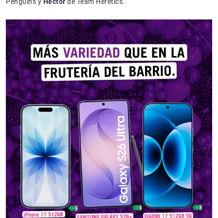
Penguins y
Hector
de Team Heretics.