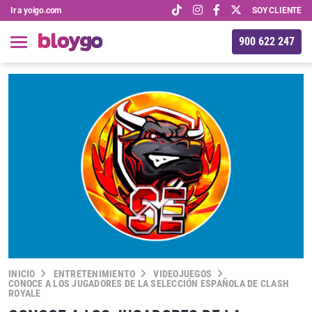
Ir a yoigo.com
SOY CLIENTE
900 622 247
INICIO
ENTRETENIMIENTO
VIDEOJUEGOS
CONOCE A LOS JUGADORES DE LA SELECCIÓN ESPAÑOLA DE CLASH
ROYALE