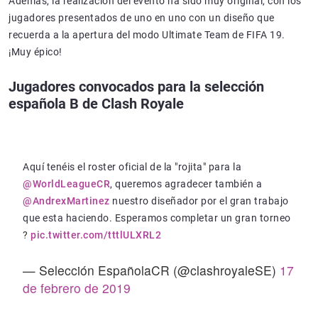
Además, la realización del evento ha sido muy original, con los
jugadores presentados de uno en uno con un diseño que
recuerda a la apertura del modo Ultimate Team de FIFA 19.
¡Muy épico!
Jugadores convocados para la selección
española B de Clash Royale
Aquí tenéis el roster oficial de la "rojita" para la
@WorldLeagueCR
, queremos agradecer también a
@AndrexMartinez
nuestro diseñador por el gran trabajo
que esta haciendo. Esperamos completar un gran torneo
?
pic.twitter.com/tttlULXRL2
— Selección EspañolaCR (@clashroyaleSE)
17
de febrero de 2019