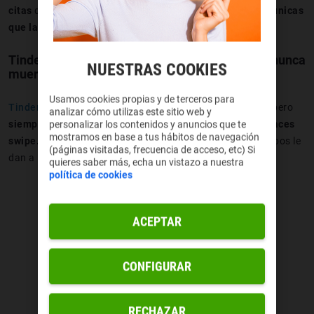
citas
disponibles en 2025, cada una con
características únicas
que las hacen destacar
en el mercado.
Tinder: la app de citas pioneras, el clásico que nunca
NUESTRAS COOKIES
muere
Usamos cookies propias y de terceros para
Tinder
es el McDonald’s de las citas. No es el más fancy, pero
analizar cómo utilizas este sitio web y
siempre está ahí
. Te registras,
subes un par de fotos y haces
personalizar los contenidos y anuncios que te
mostramos en base a tus hábitos de navegación
swipe.
A la derecha si te gusta, a la izquierda si no. Si ambos le
(páginas visitadas, frecuencia de acceso, etc) Si
dan a la derecha:
¡boom! Match y a chatear.
quieres saber más, echa un vistazo a nuestra
política de cookies
ACEPTAR
CONFIGURAR
RECHAZAR