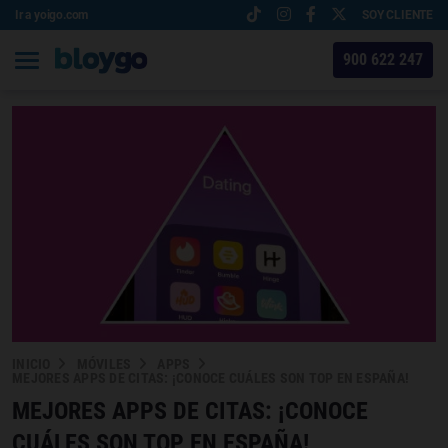
Ir a yoigo.com
SOY CLIENTE
900 622 247
INICIO
MÓVILES
APPS
MEJORES APPS DE CITAS: ¡CONOCE CUÁLES SON TOP EN ESPAÑA!
MEJORES APPS DE CITAS: ¡CONOCE
CUÁLES SON TOP EN ESPAÑA!