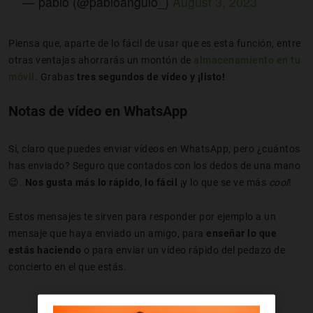
— pablo (@pabloangulo_)
August 3, 2023
Piensa que, aparte de lo fácil de usar que es esta función, entre
otras ventajas ahorrarás un montón de
almacenamiento en tu
móvil
. Grabas
tres segundos de vídeo y ¡listo!
Notas de vídeo en WhatsApp
Sí, claro que puedes enviar vídeos en WhatsApp, pero ¿cuántos
has enviado? Seguro que contados con los dedos de una mano
😉.
Nos gusta más lo rápido, lo fácil
¡y lo que se ve más
cool
!
Estos mensajes te sirven para responder por ejemplo a un
mensaje que haya enviado un amigo, para
enseñar lo que
estás haciendo
o para enviar un vídeo rápido del pedazo de
concierto en el que estás.