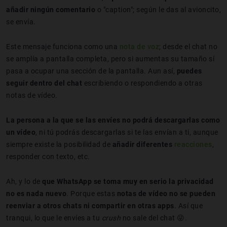
añadir ningún comentario
o "caption"; según le das al avioncito,
se envía.
Este mensaje funciona como una
nota de voz
; desde el chat no
se amplía a pantalla completa, pero si aumentas su tamaño sí
pasa a ocupar una sección de la pantalla. Aun así,
puedes
seguir dentro del chat
escribiendo o respondiendo a otras
notas de vídeo.
La persona a la que se las envíes no podrá descargarlas como
un vídeo
, ni tú podrás descargarlas si te las envían a ti, aunque
siempre existe la posibilidad de
añadir diferentes
reacciones
,
responder con texto, etc.
Ah, y lo de
que WhatsApp se toma muy en serio la privacidad
no es nada nuevo
. Porque estas
notas de vídeo no se pueden
reenviar
a otros chats ni compartir en otras apps
. Así que
tranqui, lo que le envíes a tu
crush
no sale del chat 😜.