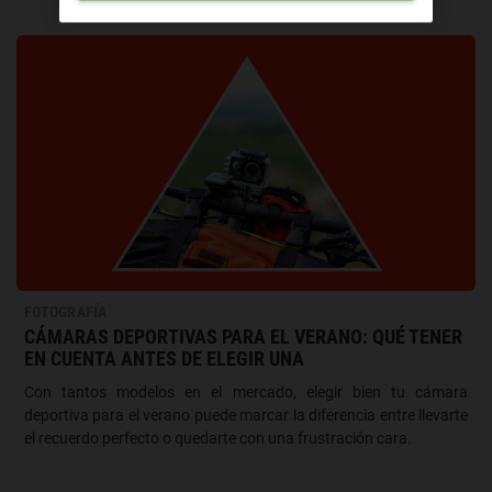
FOTOGRAFÍA
CÁMARAS DEPORTIVAS PARA EL VERANO: QUÉ TENER
EN CUENTA ANTES DE ELEGIR UNA
Con tantos modelos en el mercado, elegir bien tu cámara
deportiva para el verano puede marcar la diferencia entre llevarte
el recuerdo perfecto o quedarte con una frustración cara.