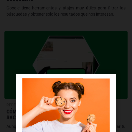
Google tiene herramientas y atajos muy útiles para filtrar las
búsquedas y obtener solo los resultados que nos interesan.
REDES SOCIALES
CÓMO USAR WHATSAPP WEB PASO A PASO Y
SACARLE MÁS PARTIDO
Aunque parece una tontería, esto te puede ayudar a conectar tu