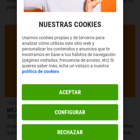
cuenta de WhatsApp en otro dispositivo Android en el que no
puedas instalar la aplicación oficial.
NUESTRAS COOKIES
Usamos cookies propias y de terceros para
analizar cómo utilizas este sitio web y
personalizar los contenidos y anuncios que te
mostramos en base a tus hábitos de navegación
(páginas visitadas, frecuencia de acceso, etc) Si
quieres saber más, echa un vistazo a nuestra
política de cookies
ACEPTAR
TRUCOS
MEJORES IDEAS DE DISFRACES PARA HALLOWEEN
CONFIGURAR
2025
Si quieres devorar con tu disfraz de Halloween de este año, tienes
RECHAZAR
que ir más allá de las opciones típicas y buscar algo más original.