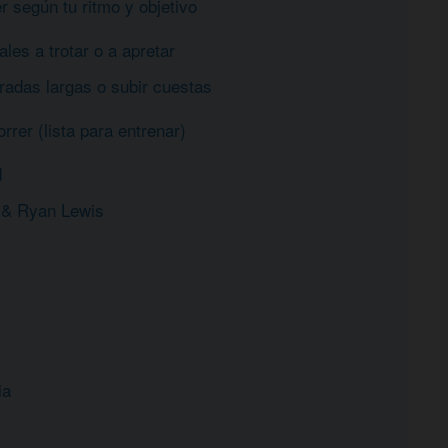
 según tu ritmo y objetivo
les a trotar o a apretar
iradas largas o subir cuestas
rer (lista para entrenar)
d
 & Ryan Lewis
ia