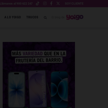
Llámanos al 900 622 247
SOY CLIENTE
A LO YOIGO
TRUCOS
El blog de