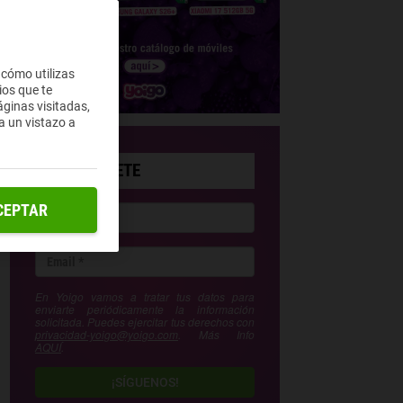
 cómo utilizas
ios que te
ginas visitadas,
a un vistazo a
SUSCRÍBETE
CEPTAR
En Yoigo vamos a tratar tus datos para
enviarte periódicamente la información
solicitada. Puedes ejercitar tus derechos con
privacidad-yoigo@yoigo.com
. Más Info
AQUÍ
.
¡SÍGUENOS!