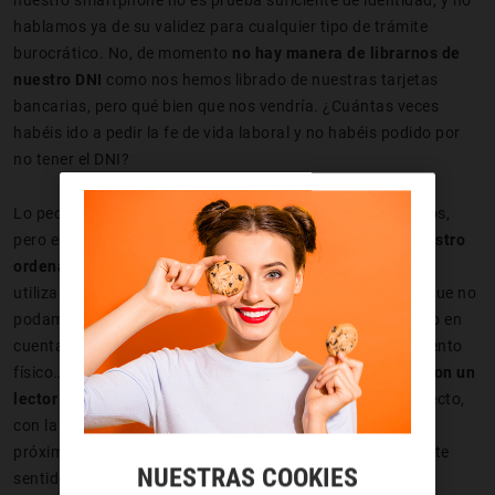
hablamos ya de su validez para cualquier tipo de trámite
burocrático. No, de momento
no hay manera de librarnos de
nuestro DNI
como nos hemos librado de nuestras tarjetas
bancarias, pero qué bien que nos vendría. ¿Cuántas veces
habéis ido a pedir la fe de vida laboral y no habéis podido por
no tener el DNI?
Lo peor es que a estas alturas del cuento sí que lo tenemos,
pero el hecho de no tener
un dispositivo conectado a nuestro
ordenador
que nos permita leerlo hace imposible poder
utilizarlo para según qué menesteres. Eso sí, por mucho que no
podamos mostrarlo en pantalla para que pueda ser tenido en
cuenta por las autoridades como si se tratase del documento
físico… ¿qué nos diríais si os dijéramos que
lleváis años con un
lector de DNI en vuestros bolsillos
y no lo sabíais? En efecto,
con la
app DNI 3.0
apropiada, de la que hablaremos en el
próximo apartado, podremos hacer un buen avance en este
NUESTRAS COOKIES
sentido.