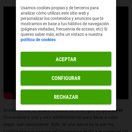
Usamos cookies propias y de terceros para
analizar cómo utilizas este sitio web y
personalizar los contenidos y anuncios que te
mostramos en base a tus hábitos de navegación
(páginas visitadas, frecuencia de acceso, etc) Si
quieres saber más, echa un vistazo a nuestra
política de cookies
ACEPTAR
CONFIGURAR
RECHAZAR
Gracias a ella,
se acabó el hecho de tener que desplazarnos
físicamente a una u otra administración para llevar a cabo
según qué operaciones. Esto, en una época en la que los
confinamientos a causa del coronavirus están a la orden del día