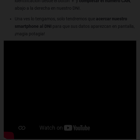
identificación desde el botón ‘+’ y
completar el número CAN
,
abajo a la derecha en nuestro DNI.
Una ves lo tengamos, solo tendremos que
acercar nuestro
smartphone al DNI
para que sus datos aparezcan en pantalla,
¡magia potagia!