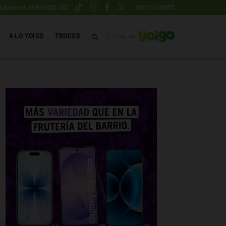
Llámanos al 900 622 247
SOY CLIENTE
A LO YOIGO
TRUCOS
El blog de