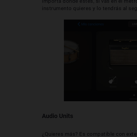
importa dónde estés, si vas en el met
instrumento quieres y lo tendrás al se
Audio Units
¿Quieres más? Es compatible con exte