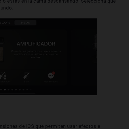
ro o estás en la cama descansando. Selecciona qué
gundo.
nsiones de iOS que permiten usar efectos e