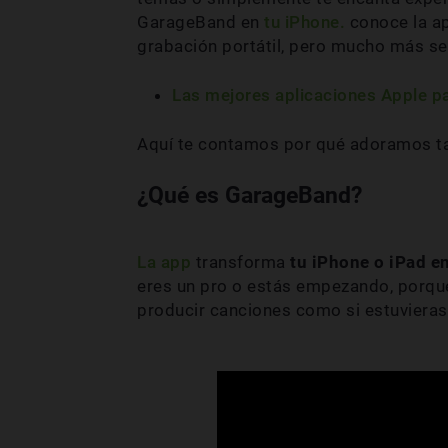
GarageBand en
tu iPhone.
conoce la ap
grabación portátil, pero mucho más sen
Las mejores aplicaciones Apple pa
Aquí te contamos por qué adoramos ta
¿Qué es GarageBand?
La app
transforma
tu iPhone o iPad e
eres un pro o estás empezando, porque
producir canciones como si estuviera