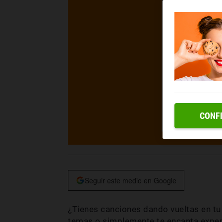
CONF
Seguir este medio en Google
¿Tienes canciones dando vueltas en t
temas o simplemente te encanta exper