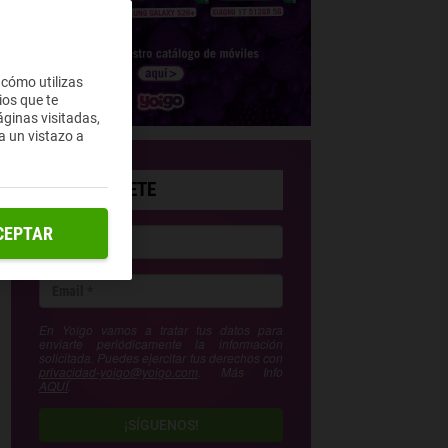
 cómo utilizas
ios que te
ginas visitadas,
a un vistazo a
SUSCRÍBETE
CEPTAR
En Yoigo vamos a tratar tus datos para
enviarte periódicamente la información
solicitada. Puedes ejercitar tus derechos con
privacidad-yoigo@yoigo.com
. Más Info
AQUÍ
.
¡SÍGUENOS!