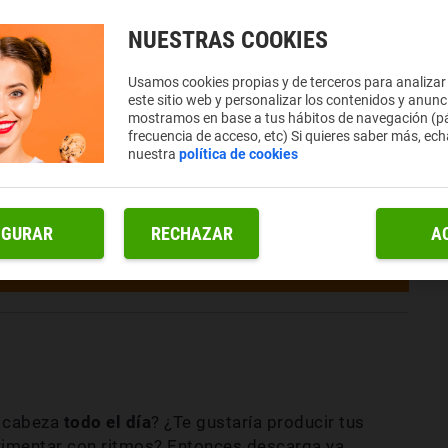
NUESTRAS COOKIES
Usamos cookies propias y de terceros para analizar
este sitio web y personalizar los contenidos y anunc
mostramos en base a tus hábitos de navegación (pá
frecuencia de acceso, etc) Si quieres saber más, ech
nuestra
política de cookies
IGURAR
RECHAZAR
A
u cabeza
todo el día
? ¿Te gustaría producir tus
imentar con ritmos? Entonces descarga ya