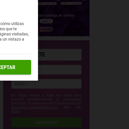
 cómo utilizas
ios que te
ginas visitadas,
a un vistazo a
SUSCRÍBETE
CEPTAR
En Yoigo vamos a tratar tus datos para
enviarte periódicamente la información
solicitada. Puedes ejercitar tus derechos con
privacidad-yoigo@yoigo.com
. Más Info
AQUÍ
.
¡SÍGUENOS!