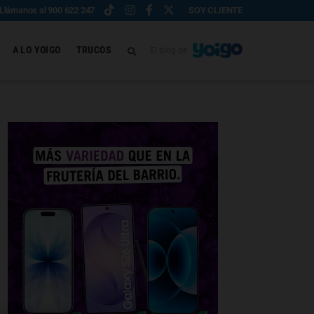
Llámanos al 900 622 247
SOY CLIENTE
A LO YOIGO
TRUCOS
El blog de