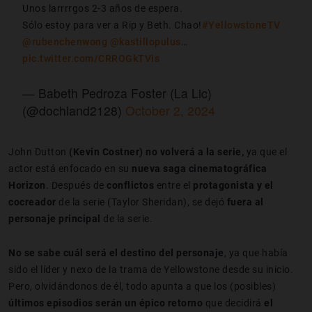
Unos larrrrgos 2-3 años de espera.
Sólo estoy para ver a Rip y Beth. Chao!
#YellowstoneTV
@rubenchenwong
@kastillopulus
…
pic.twitter.com/CRROGkTVis
— Babeth Pedroza Foster (La Lic)
(@dochland2128)
October 2, 2024
John Dutton
(Kevin Costner) no volverá a la serie,
ya que el
actor está enfocado en su
nueva saga cinematográfica
Horizon
. Después de
conflictos
entre el
protagonista y el
cocreador
de la serie (Taylor Sheridan), se dejó
fuera al
personaje principal
de la serie.
No se sabe cuál será el
destino del personaje
, ya que había
sido el líder y nexo de la trama de Yellowstone desde su inicio.
Pero, olvidándonos de él, todo apunta a que los (posibles)
últimos episodios serán un épico retorno
que decidirá
el