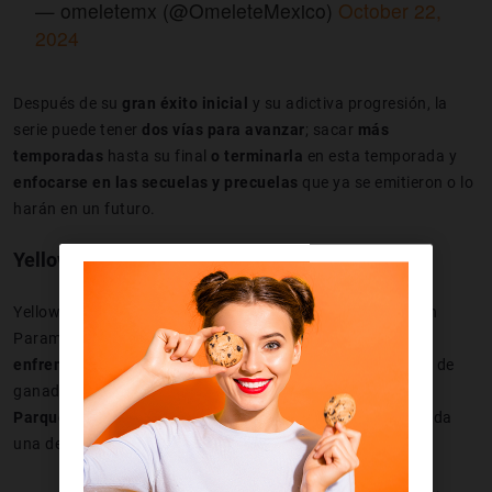
— omeletemx (@OmeleteMexico)
October 22,
2024
Después de su
gran éxito inicial
y su adictiva progresión, la
serie puede tener
dos vías para avanzar
; sacar
más
temporadas
hasta su final
o terminarla
en esta temporada y
enfocarse en las secuelas y precuelas
que ya se emitieron o lo
harán en un futuro.
Yellowstone, la historia de la serie
Yellowstone es una
serie
dramática
estrenada en
2018
en
Paramount Network que
relata los conflictos y
enfrentamientos
a lo largo de
las fronteras de un rancho
de
ganado, una
reserva india
, desarrolladores de tierras y el
Parque nacional Yellowstone
. Es ampliamente considerada
una de las
mejores series
.