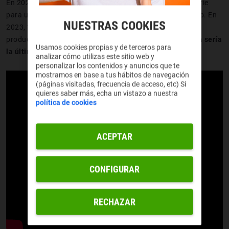
En 2022 Paramount Network anunció que renovaba la serie
para una quinta temporada que se estrenó ese mismo año. En
NUESTRAS COOKIES
2023, tras
la salida de Kevin Costner
(protagonista y
productor ejecutivo), se anunció que
la quinta temporada sería
Usamos cookies propias y de terceros para
la última
y le seguiría una
serie secuela.
analizar cómo utilizas este sitio web y
personalizar los contenidos y anuncios que te
mostramos en base a tus hábitos de navegación
(páginas visitadas, frecuencia de acceso, etc) Si
quieres saber más, echa un vistazo a nuestra
política de cookies
ACEPTAR
CONFIGURAR
RECHAZAR