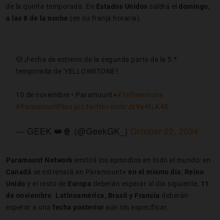
de la quinta temporada. En
Estados Unidos
saldrá el
domingo,
a las 8 de la noche
(en su franja horaria).
🤠 ¡Fecha de estreno de la segunda parte de la 5.ª
temporada de 'YELLOWSTONE'!
10 de noviembre • Paramount+
#Yellowstone
#ParamountPlus
pic.twitter.com/JzVa4fLK45
— GEEK 👑🍿 (@GeekGK_)
October 22, 2024
Paramount Network
emitirá los episodios en todo el mundo: en
Canadá
se estrenará en Paramount+
en el mismo día
;
Reino
Unido
y el resto de
Europa
deberán esperar al día siguiente,
11
de noviembre
.
Latinoamérica, Brasil y Francia
deberán
esperar a una
fecha posterior
aún sin especificar.