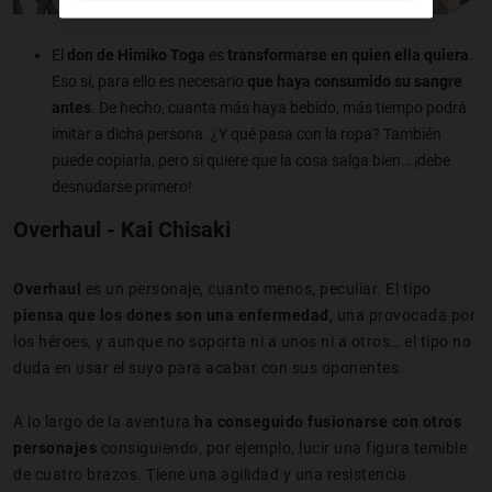
El
don de Himiko Toga
es
transformarse en quien ella quiera
.
Eso sí, para ello es necesario
que haya consumido su sangre
antes
. De hecho, cuanta más haya bebido, más tiempo podrá
imitar a dicha persona. ¿Y qué pasa con la ropa? También
puede copiarla, pero si quiere que la cosa salga bien… ¡debe
desnudarse primero!
Overhaul - Kai Chisaki
Overhaul
es un personaje, cuanto menos, peculiar. El tipo
piensa que los dones son una enfermedad
, una provocada por
los héroes, y aunque no soporta ni a unos ni a otros… el tipo no
duda en usar el suyo para acabar con sus oponentes.
A lo largo de la aventura
ha conseguido fusionarse con otros
personajes
consiguiendo, por ejemplo, lucir una figura temible
de cuatro brazos. Tiene una agilidad y una resistencia