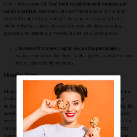
tiene rostro como tal.
Casi toda su cabeza está formada por
tejido cicatrizal
, resultado de su enfrentamiento con el álter
ego de Toshinori Yagi. Aún así, ‘ve’ gracias a una suerte de
visión infrarroja, tiene una fuerza y una velocidad de aúpa,
goza de una resistencia tremenda y es listo como pocos.
El
don de All for One
es
copiar los de otros personajes
y
usarlos en su propio beneficio. También puede transferírselos a
otro, ¡o incluso combinar varios!
Himiko Toga
Himico Toga
es otra de los
villanos de My Hero Academia
. De
hecho, pertenece a la Liga de Villanos, aunque hay ocasiones
en las que no lo aparenta para nada. Es una chica menudita,
de
sonrisa fácil y especialmente vergonzosa
… que puede acabar
con la vida de sus rivales sin borrar la sonrisa de sus labios. La
verdad, muy estable a nivel emocional no es, pero suponemos
que ese precisamente es uno de los encantos de su personaje.