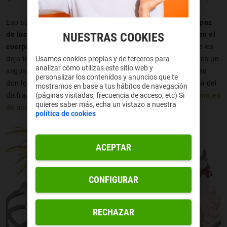
Eso sí, que su tamaño no os engañe. Himiko no solo es
capaz
de luchar contra los héroes en igualdad de condiciones en el
NUESTRAS COOKIES
cuerpo a cuerpo
, sino que además tiene una habilidad que les
deja totalmente locos. Si la pierden de vista aunque solo sea un
Usamos cookies propias y de terceros para
analizar cómo utilizas este sitio web y
segundo, desaparece. Además, y en cuanto os contemos su
personalizar los contenidos y anuncios que te
don lo entenderéis mucho mejor, es una verdadera maestra del
mostramos en base a tus hábitos de navegación
disfraz. ¡Con gusto la incluiríamos entre las mejores
personajes
(páginas visitadas, frecuencia de acceso, etc) Si
quieres saber más, echa un vistazo a nuestra
de anime femeninos
!
política de cookies
ACEPTAR
CONFIGURAR
RECHAZAR