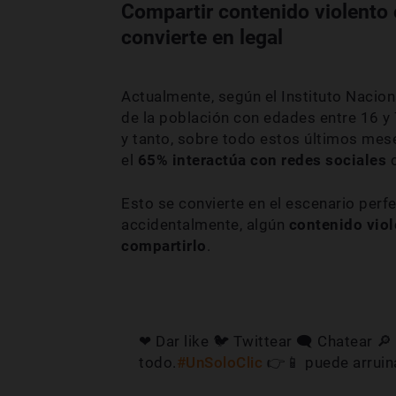
Compartir contenido violento 
convierte en legal
Actualmente, según el Instituto Nacio
de la población con edades entre 16 y 
y tanto, sobre todo estos últimos mes
el
65% interactúa con redes sociales
c
Esto se convierte en el escenario perf
accidentalmente, algún
contenido viol
compartirlo
.
❤ Dar like 🐦 Twittear 🗨 Chatear 🔎
todo.
#UnSoloClic
👉📱 puede arruina