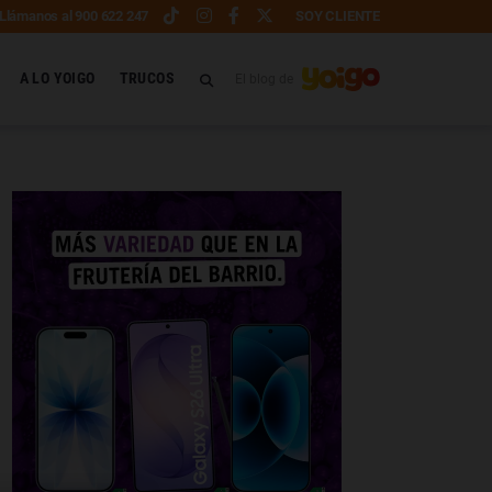
Llámanos al 900 622 247
SOY CLIENTE
A LO YOIGO
TRUCOS
El blog de