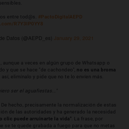
sensibles.
os entre tod@s.
#PactoDigitalAEPD
er.com/R7Y3IP0YY8
n de Datos (@AEPD_es)
January 29, 2021
s, aunque a veces en algún grupo de Whatsapp o
ido y que se hace "de cachondeo",
no es una broma
l así, elimínalo y pide que no te lo envíen más.
ero ser el aguafiestas..."
. De hecho, precisamente la normalización de estas
ción de las autoridades y ha generado la necesidad
o clic puede arruinarte la vida"
. La frase, por
que se te quede grabada a fuego para que no metas