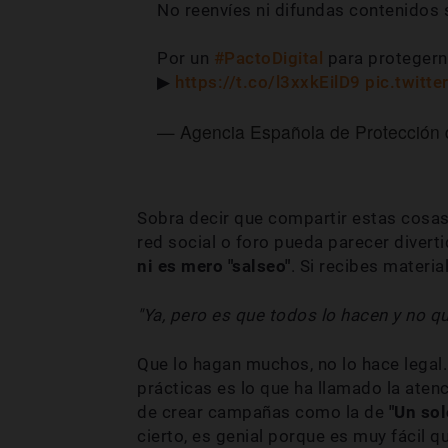
No reenvíes ni difundas contenidos 
Por un
#PactoDigital
para protegern
▶
https://t.co/l3xxkEilD9
pic.twitt
— Agencia Española de Protecció
Sobra decir que compartir estas cosa
red social o foro pueda parecer divert
ni es mero "salseo"
. Si recibes materia
"Ya, pero es que todos lo hacen y no qui
Que lo hagan muchos, no lo hace legal
prácticas es lo que ha llamado la aten
de crear campañas como la de
"Un sol
cierto, es genial porque es muy fácil 