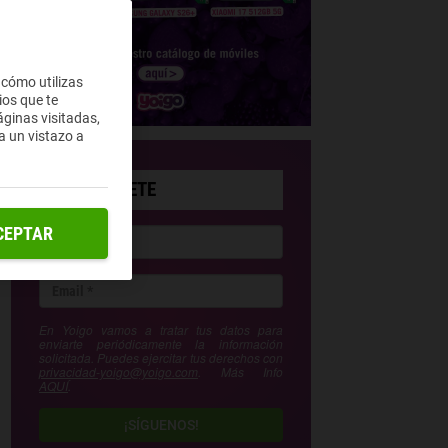
 cómo utilizas
ios que te
ginas visitadas,
a un vistazo a
SUSCRÍBETE
CEPTAR
En Yoigo vamos a tratar tus datos para
enviarte periódicamente la información
solicitada. Puedes ejercitar tus derechos con
privacidad-yoigo@yoigo.com
. Más Info
AQUÍ
.
¡SÍGUENOS!