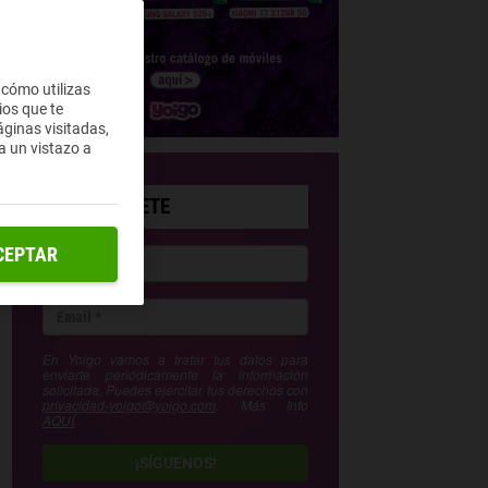
 cómo utilizas
ios que te
ginas visitadas,
a un vistazo a
SUSCRÍBETE
CEPTAR
En Yoigo vamos a tratar tus datos para
enviarte periódicamente la información
solicitada. Puedes ejercitar tus derechos con
privacidad-yoigo@yoigo.com
. Más Info
AQUÍ
.
¡SÍGUENOS!