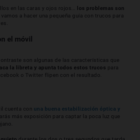
llos en las caras y ojos rojos...
los problemas son
te vamos a hacer una pequeña guía con trucos para
es.
n el móvil
contraste son algunas de las características que
aca la libreta y apunta todos estos trucos
para
acebook o Twitter flipen con el resultado.
il cuenta con
una buena estabilización óptica y
tarás más exposición para captar la poca luz que
jano.
 quieto
durante los dos o tres segundos que tarda