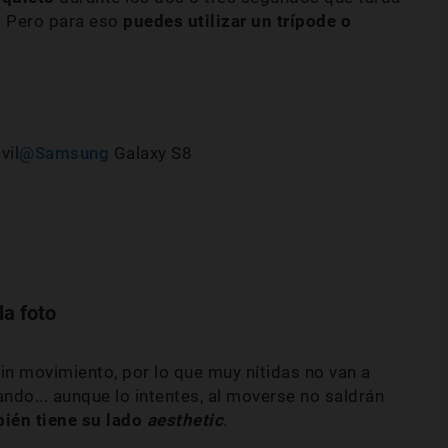
il. Pero para eso
puedes utilizar un trípode o
vil
@Samsung
Galaxy S8
la foto
sin movimiento, por lo que muy nítidas no van a
ndo... aunque lo intentes, al moverse no saldrán
bién tiene su lado
aesthetic
.