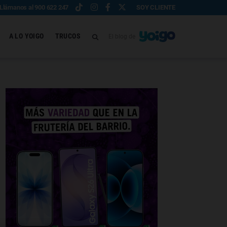
Llámanos al 900 622 247
SOY CLIENTE
A LO YOIGO
TRUCOS
El blog de