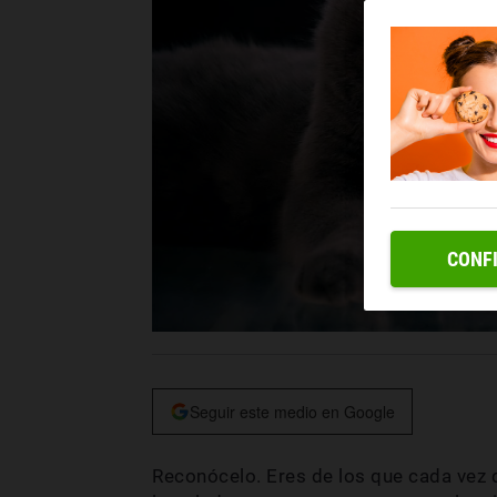
CONF
Seguir este medio en Google
Reconócelo. Eres de los que cada vez qu