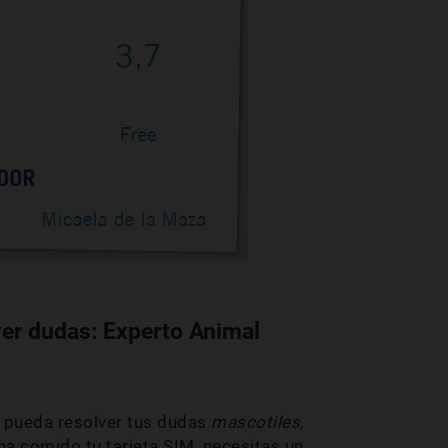
ver dudas: Experto Animal
e pueda resolver tus dudas
mascotiles
,
ha comido tu tarjeta SIM, necesitas un