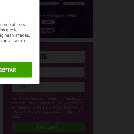
 cómo utilizas
ios que te
ginas visitadas,
a un vistazo a
SUSCRÍBETE
CEPTAR
En Yoigo vamos a tratar tus datos para
enviarte periódicamente la información
solicitada. Puedes ejercitar tus derechos con
privacidad-yoigo@yoigo.com
. Más Info
AQUÍ
.
¡SÍGUENOS!