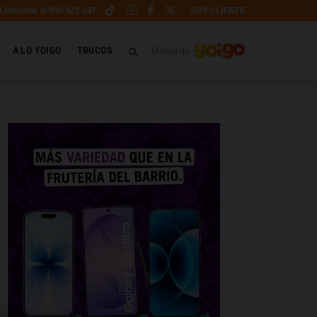
Llámanos al 900 622 247
SOY CLIENTE
A LO YOIGO
TRUCOS
El blog de