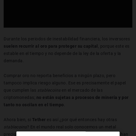
Durante los periodos de inestabilidad financiera, los inversores
suelen recurrir al oro para proteger su capital
, porque este es
estable en el tiempo y no depende de la ley de la oferta y la
demanda.
Comprar oro no reporta beneficios a ningún plazo, pero
tampoco implica riesgo alguno. Ese es precisamente el papel
que cumplen las
stablecoins
en el mercado de las
criptomonedas;
no están sujetas a procesos de minería y por
tanto no oscilan en el tiempo
.
Ahora bien, si
Tether
es así ¿por qué entonces hay otras
stablecoins
? En el mundo real solo conocemos un metal
precioso que hace las veces de valor refugio. Si al USDT le han