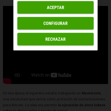
ACEPTAR
CONFIGURAR
RECHAZAR
En esa época el ingeniero estaba trabajando en
Mastercoin
,
una
blockchain
que servía como protocolo de comunicaciones
para Bitcoin. La idea era permitir
la ejecución de otros tokens
sobre la divisa reina a través de capas
.