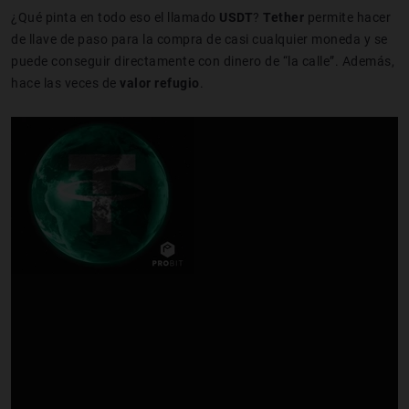
¿Qué pinta en todo eso el llamado
USDT
?
Tether
permite hacer
de llave de paso para la compra de casi cualquier moneda y se
puede conseguir directamente con dinero de “la calle”. Además,
hace las veces de
valor refugio
.