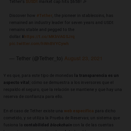
Tether’s
$USDt
market cap hits $65B! 🎉
Discover how
#Tether
, the pioneer in stablecoins, has
remained an industry leader for seven years and USDt
remains stable and pegged to the
dollar.⬇️
https://t.co/MKbVAGSJrq
pic.twitter.com/hWnBVYCywh
— Tether (@Tether_to)
August 23, 2021
Y es que, para este tipo de monedas
la transparencia es un
aspecto vital
; cómo se demuestra a los inversores que el
respaldo el seguro, que la relación se mantiene y que hay una
reserva de confianza para ello.
En el caso de Tether existe una
web específica
para dicho
cometido, y se utiliza la Prueba de Reservas; un sistema que
fusiona la
contabilidad
blockchain
con la de las cuentas