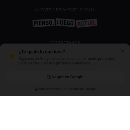
NUESTRO PROYECTO SOCIAL
CONTÁCTANOS
✕
¿Te gusta lo que lees?
GESTIONWEBYOIGO@YOIGO.COM
Síguenos en Google añadiéndonos como fuente preferida y
no te pierdas nuestros próximos contenidos.
Seguir en Google
Información legal
Política de cookies
Solo necesitas una cuenta de Google
Anterior
Siguiente
Política de privacidad
Canal ético
Mapa web
Archivo