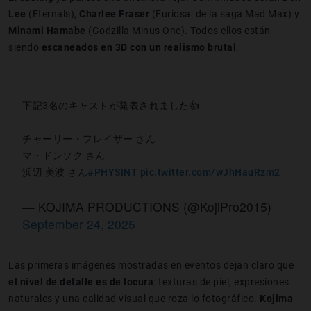
Lee
(Eternals),
Charlee Fraser
(Furiosa: de la saga Mad Max) y
Minami Hamabe
(Godzilla Minus One). Todos ellos están
siendo
escaneados en 3D con un realismo brutal
.
下記3名のキャストが発表されました👍
チャーリー・フレイザー さん
マ・ドンソク さん
浜辺 美波 さん
#PHYSINT
pic.twitter.com/wJhHauRzm2
— KOJIMA PRODUCTIONS (@KojiPro2015)
September 24, 2025
Las primeras imágenes mostradas en eventos dejan claro que
el nivel de detalle es de locura
: texturas de piel, expresiones
naturales y una calidad visual que roza lo fotográfico.
Kojima