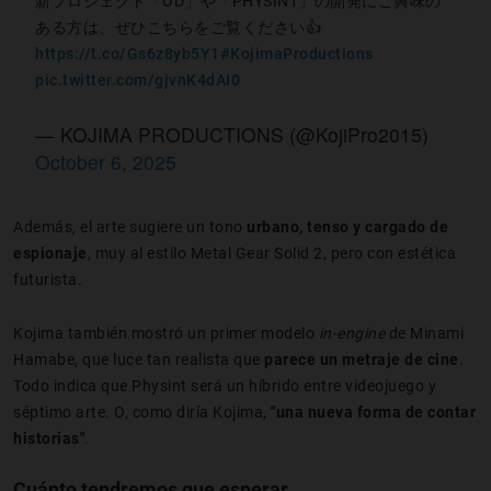
新プロジェクト「OD」や「PHYSINT」の開発にご興味の
ある方は、ぜひこちらをご覧ください👍
https://t.co/Gs6z8yb5Y1
#KojimaProductions
pic.twitter.com/gjvnK4dAI0
— KOJIMA PRODUCTIONS (@KojiPro2015)
October 6, 2025
Además, el arte sugiere un tono
urbano, tenso y cargado de
espionaje
, muy al estilo Metal Gear Solid 2, pero con estética
futurista.
Kojima también mostró un primer modelo
in-engine
de Minami
Hamabe, que luce tan realista que
parece un metraje de cine
.
Todo indica que Physint será un híbrido entre videojuego y
séptimo arte. O, como diría Kojima,
"una nueva forma de contar
historias"
.
Cuánto tendremos que esperar