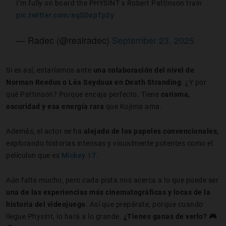
I’m fully on board the PHYSINT x Robert Pattinson train
pic.twitter.com/aqSDapTp2y
— Radec (@realradec)
September 23, 2025
Si es así, estaríamos ante
una colaboración del nivel de
Norman Reedus o Léa Seydoux en Death Stranding
. ¿Y por
qué Pattinson? Porque encaja perfecto. Tiene
carisma,
oscuridad y esa energía rara
que Kojima ama.
Además, el actor se ha
alejado de los papeles convencionales,
explorando historias intensas y visualmente potentes como el
películon que es
Mickey 17
.
Aún falta mucho, pero cada pista nos acerca a lo que puede ser
una de las experiencias más cinematográficas y locas de la
historia del videojuego
. Así que prepárate, porque cuando
llegue Physint, lo hará a lo grande.
¿Tienes ganas de verlo? 🎮