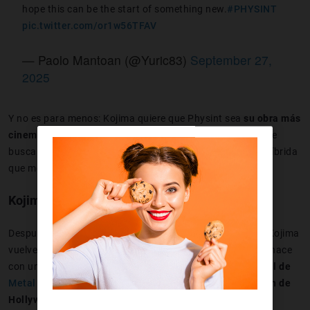
hope this can be the start of something new.
#PHYSINT
pic.twitter.com/or1w56TFAV
— Paolo Mantoan (@Yuric83)
September 27,
2025
Y no es para menos: Kojima quiere que Physint sea
su obra más
cinematográfica
hasta la fecha. El propio creador dijo que
busca crear
una película que se juega
, una experiencia híbrida
que mezcla emociones, espionaje y realismo extremo.
Kojima vuelve a la carga
Después de años de experimentos con
Death Stranding
, Kojima
vuelve a su zona de confort:
el espionaje y el sigilo
. Y lo hace
con un título que muchos ya llaman
el heredero espiritual de
Metal Gear
, pero con la ambición de una
superproducción de
Hollywood
.