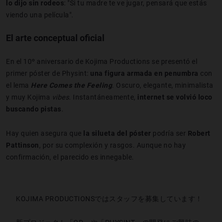
lo dijo sin rodeos
: "Si tu madre te ve jugar, pensará que estás
viendo una película".
El arte conceptual oficial
En el 10º aniversario de Kojima Productions se presentó el
primer póster de Physint:
una figura armada en penumbra
con
el lema
Here Comes the Feeling
. Oscuro, elegante, minimalista
y muy Kojima
vibes
. Instantáneamente,
internet se volvió loco
buscando pistas
.
Hay quien asegura que
la silueta del póster
podría ser
Robert
Pattinson
, por su complexión y rasgos. Aunque no hay
confirmación, el parecido es innegable.
KOJIMA PRODUCTIONSではスタッフを募集しています！