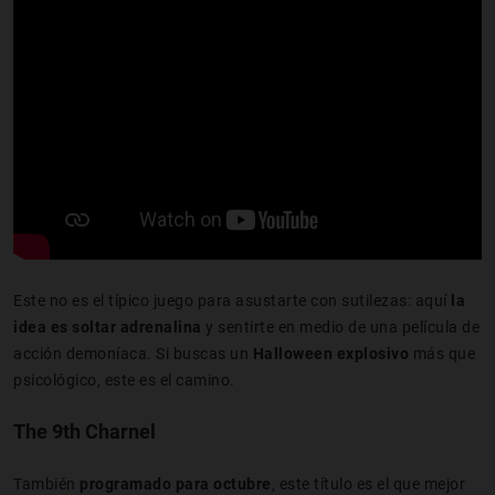
Este no es el típico juego para asustarte con sutilezas: aquí
la
idea es soltar adrenalina
y sentirte en medio de una película de
acción demoníaca. Si buscas un
Halloween explosivo
más que
psicológico, este es el camino.
The 9th Charnel
También
programado para octubre
,
este título es el que mejor