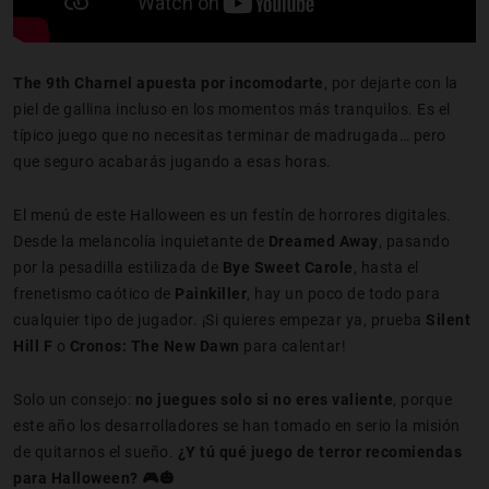
The 9th Charnel apuesta por incomodarte
, por dejarte con la
piel de gallina incluso en los momentos más tranquilos. Es el
típico juego que no necesitas terminar de madrugada… pero
que seguro acabarás jugando a esas horas.
El menú de este Halloween es un festín de horrores digitales.
Desde la melancolía inquietante de
D
reamed
Away
, pasando
por la pesadilla estilizada de
Bye Sweet Carole
, hasta el
frenetismo caótico de
Painkiller
, hay un poco de todo para
cualquier tipo de jugador. ¡Si quieres empezar ya, prueba
Silent
Hill F
o
Cronos: The New Dawn
para calentar!
Solo un consejo:
no juegues solo si no eres valiente
, porque
este año los desarrolladores se han tomado en serio la misión
de quitarnos el sueño.
¿Y tú qué juego de terror recomiendas
para Halloween? 🎮🎃