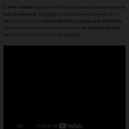
El
9 de octubre
aparece este título que
parece inocente pero es
todo lo contrario
. Al principio se siente como una película
animada retro, con
colores vibrantes y personajes adorables
,
pero pronto se revela su verdadera cara:
un orfanato maldito
lleno de secretos y criaturas de pesadilla.