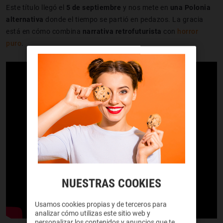
Este título llegó el
5 de septiembre
y nos mete en
una Polonia
alternativa
donde el tiempo se partió en pedazos. La gracia
está en cómo combina
narrativa retrofuturista
con
horror
puro
.
NUESTRAS COOKIES
Usamos cookies propias y de terceros para
analizar cómo utilizas este sitio web y
personalizar los contenidos y anuncios que te