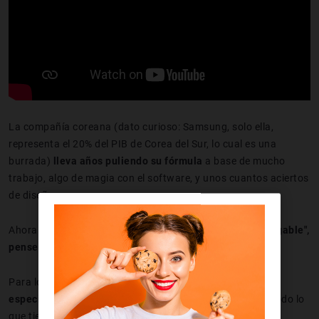
La compañía coreana (dato curioso: Samsung, solo ella,
representa el 20% del PIB de Corea del Sur, lo cual es una
burrada)
lleva años puliendo su fórmula
a base de mucho
trabajo, algo de magia con el software, y unos cuantos aciertos
de diseño.
Ahora ha conseguido que cuando alguien dice
"móvil plegable",
pensemos automáticamente en sus Galaxy Z.
Para los más
geeks
, aquí te dejamos
la mítica tabla con
especificaciones
que te ayudará a hacerte una idea de todo lo
que tiene en su interior el Samsung Galaxy Z Flip6.