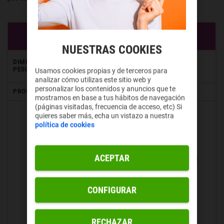
SAMSUNG GALAXY Z FLIP6
NUESTRAS COOKIES
Plegado: 71,9 x 85,1 x 14,9 mm
DIMENSIONES Y
Desplegado: 71,9 x 165,1 x 6,9 mm
PESO
Usamos cookies propias y de terceros para
187 gramos
analizar cómo utilizas este sitio web y
personalizar los contenidos y anuncios que te
PROCESADOR
Snapdragon 8 Gen 3 for Galaxy
mostramos en base a tus hábitos de navegación
(páginas visitadas, frecuencia de acceso, etc) Si
Externa:
quieres saber más, echa un vistazo a nuestra
política de cookies
Panel Super AMOLED de 3,4
pulgadas
ACEPTAR
Resolución de 748 x 720 píxeles
306 ppp
CONFIGURAR
Tasa de refresco: 60 Hz
Principal:
RECHAZAR