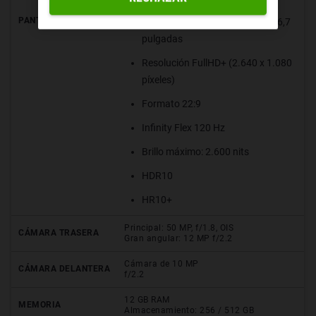
PANTALLA
Panel Dynamic AMOLED 2X de 6,7
pulgadas
Resolución FullHD+ (2.640 x 1.080
píxeles)
Formato 22:9
Infinity Flex 120 Hz
Brillo máximo: 2.600 nits
HDR10
HR10+
Principal: 50 MP, f/1.8, OIS
CÁMARA TRASERA
Gran angular: 12 MP f/2.2
Cámara de 10 MP
CÁMARA DELANTERA
f/2.2
12 GB RAM
MEMORIA
Almacenamiento: 256 / 512 GB