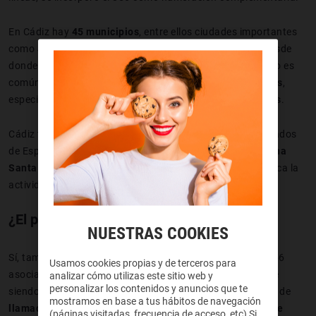
En Cádiz hay
45 municipios
, entre ellos ciudades importantes
como
Jerez de la Frontera, Cádiz capital o Algeciras
, desde
donde es habitual recibir llamadas con este prefijo. Su uso es
común tanto entre
particulares
como en
negocios locales
,
especialmente en sectores como el
turismo
o los
servicios
.
Cádiz también es uno de los destinos turísticos más visitados
de España, con picos de actividad durante
verano, Semana
Santa y los famosos Carnavales de Cádiz
, lo que multiplica la
actividad telefónica desde esta provincia.
¿El prefijo 856 se usa en Ceuta?
NUESTRAS COOKIES
Sí, también es posible encontrar números con el prefijo 856
Usamos cookies propias y de terceros para
asociados a
Ceuta
, aunque su distribución principal sigue
analizar cómo utilizas este sitio web y
personalizar los contenidos y anuncios que te
siendo en la provincia de Cádiz. En ambos casos, se trata de
mostramos en base a tus hábitos de navegación
llamadas nacionales
, por lo que
no implican ningún coste
(páginas visitadas, frecuencia de acceso, etc) Si