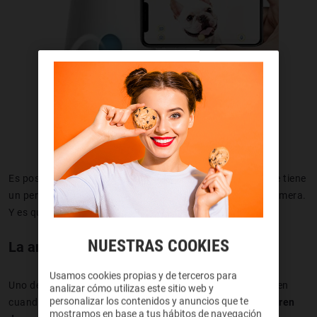
Es posible que a estas alturas ya la conozcáis, todo el que tiene
un perro
instagrammer
conoce (y desea) la Furbo Dog Camera.
Y es que no es una cámara sin más.
NUESTRAS COOKIES
La ansiedad por separación
Usamos cookies propias y de terceros para
Uno de los grandes problemas que muchas personas tienen
analizar cómo utilizas este sitio web y
personalizar los contenidos y anuncios que te
cuando sus perros se quedan solos, es que los pobres
sufren
mostramos en base a tus hábitos de navegación