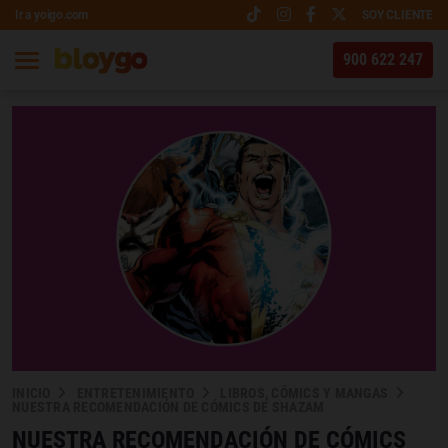
Ir a yoigo.com
SOY CLIENTE
900 622 247
INICIO
ENTRETENIMIENTO
LIBROS, CÓMICS Y MANGAS
NUESTRA RECOMENDACIÓN DE CÓMICS DE SHAZAM
NUESTRA RECOMENDACIÓN DE CÓMICS