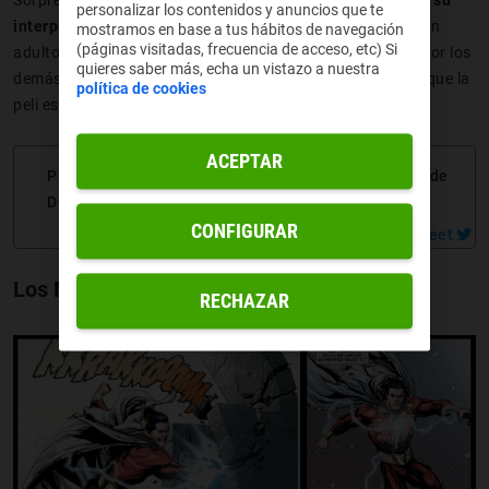
personalizar los contenidos y anuncios que te
interpretación del personaje a partir de este cómic
. Es un
mostramos en base a tus hábitos de navegación
(páginas visitadas, frecuencia de acceso, etc) Si
adulto inocente, con corazón y que no teme sacrificarse por los
quieres saber más, echa un vistazo a nuestra
demás. Y resulta curioso, porque todo el mundo hablaba que la
política de cookies
peli está basada en Los Nuevos 52.
ACEPTAR
Prepárate para uno de los estrenos más esperados de
DC con los mejores cómics de Shazam!
CONFIGURAR
Los Nuevos 52: Shazam! Nº 1
RECHAZAR