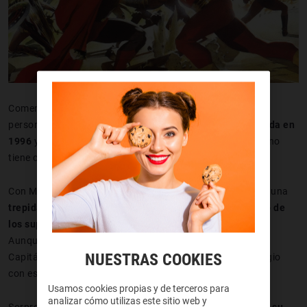
Comenzamos con una de las más icónicas aventuras del
personaje.
Kingdom Come es una novela gráfica publicada en
1996
y entra en la categoría de Else Worlds. Es decir, que no
tiene continuidad con el resto de personajes de DC.
Con Mark Waid al guion y Alex Ross al dibujo, asistimos a una
trepidante historia que enfrentará a Shazam contra otro de
los superhéroes más icónicos de la editorial: Superman
.
Aunque por aquel entonces Shazam era conocido como
NUESTRAS COOKIES
Capitán Marvel, nombre que tuvo que cambiar tras un litigio
con esta compañía.
Usamos cookies propias y de terceros para
analizar cómo utilizas este sitio web y
Sorprendentemente, el propio
Zachary Levi dijo que basó su