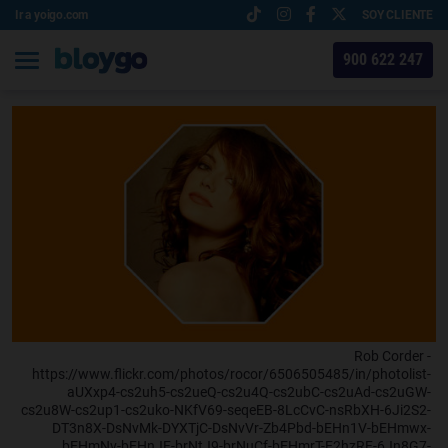
Ir a yoigo.com
SOY CLIENTE
900 622 247
Rob Corder -
https://www.flickr.com/photos/rocor/6506505485/in/photolist-
aUXxp4-cs2uh5-cs2ueQ-cs2u4Q-cs2ubC-cs2uAd-cs2uGW-
cs2u8W-cs2up1-cs2uko-NKfV69-seqeEB-8LcCvC-nsRbXH-6Ji2S2-
DT3n8X-DsNvMk-DYXTjC-DsNvVr-Zb4Pbd-bEHn1V-bEHmwx-
bEHmNv-bEHnJF-brNtJ9-brNuCf-bEHmrT-E2hzRF-6Jn8G7-