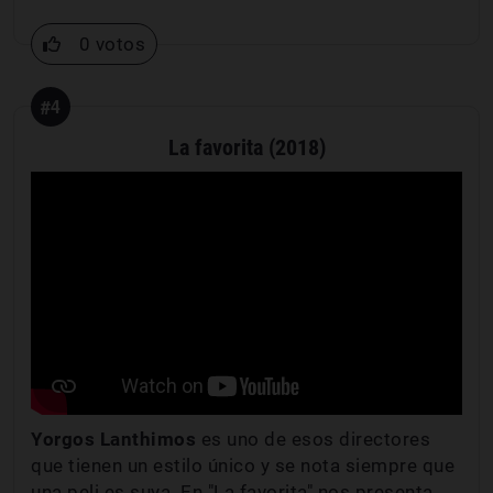
0 votos
#4
La favorita (2018)
Yorgos Lanthimos
es uno de esos directores
que tienen un estilo único y se nota siempre que
una peli es suya. En "La favorita" nos presenta