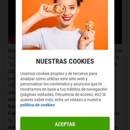
Una de las mejores
comedias románticas
que se
han hecho nunca,
ya está, lo hemos soltado
. En
NUESTRAS COOKIES
"Crazy, Stupid, Love" vivimos
el divorcio de Cal
(Steve Carrell)
, que después de una vida
Usamos cookies propias y de terceros para
perfecta se entera de que su mujer le ha sido
analizar cómo utilizas este sitio web y
personalizar los contenidos y anuncios que te
infiel y le abandona. En el camino conoce a
mostramos en base a tus hábitos de navegación
Jacob
,
un donjuán al que no se le escapa
(páginas visitadas, frecuencia de acceso, etc) Si
ninguna mujer
y le enseñará como debe ligar.
quieres saber más, echa un vistazo a nuestra
política de cookies
Emma Stone
interpreta a
Hannah, a la hija de
Cal
, una universitaria con el novio más soso que
te puedas encontrar y
que busca un poquito
ACEPTAR
más de chispa
. Es imposible que no te rías con