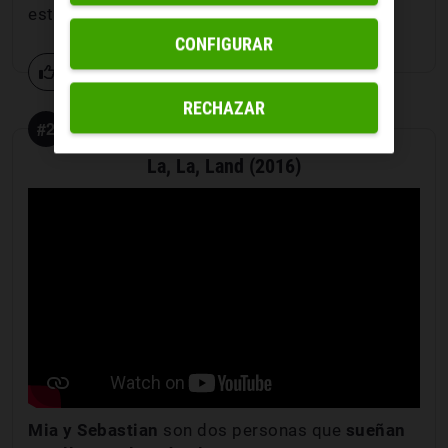
esta comedia.
CONFIGURAR
0 votos
RECHAZAR
#2
La, La, Land (2016)
Mia y Sebastian
son dos personas que
sueñan