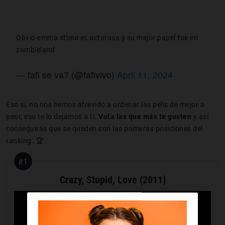
Obvio emma stone es actorasa y su mejor papel fue en
zombieland
— fafi se va? (@fafivivo)
April 11, 2024
Eso sí, no nos hemos atrevido a ordenar las pelis de mejor a
peor, eso te lo dejamos a ti.
Vota las que más te gusten
y así
conseguirás que se queden con las primeras posiciones del
ranking. 🏆
#1
Crazy, Stupid, Love (2011)