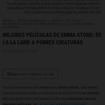
72svyK-a8tKeJ-a8qTDt-DYXStj-YQ2EnU-YcFDfT-Zb4uHb-Y96YN7-
2mHukB2-a79mQM-qi99F4-2cJibQ3-Q53oQV-2dQdRSe-Q53AfZ-
Q53r7i-28aWQuN-2b4F9Mu-SjmFRg-atd5Yd-45LUGk
INICIO
ENTRETENIMIENTO
SERIES Y PELÍCULAS
MEJORES PELÍCULAS DE EMMA STONE: DE LA LA LAND A POBRES
CRIATURAS
MEJORES PELÍCULAS DE EMMA STONE: DE
LA LA LAND A POBRES CRIATURAS
09 Mayo 2024 12:00
Seguir este medio en Google
Una de las actrices del momento es
Emma Stone.
Solo tienes
que escucharla hablar un rato para enamorarte de
su carisma
.
Nos encanta tanto que hemos hecho una
selección con sus
mejores películas
, de
La La Land
a
Pobres Criaturas
.