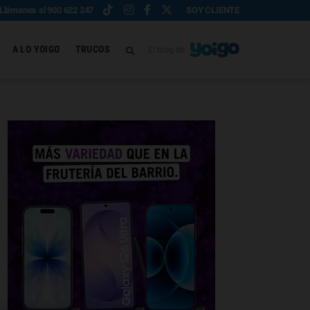
Llámanos al 900 622 247
SOY CLIENTE
A LO YOIGO
TRUCOS
El blog de