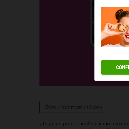
CONF
Seguir este medio en Google
¿Te gusta practicar el ciclismo pero t