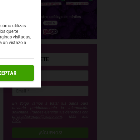
 cómo utilizas
ios que te
ginas visitadas,
a un vistazo a
SUSCRÍBETE
CEPTAR
En Yoigo vamos a tratar tus datos para
enviarte periódicamente la información
solicitada. Puedes ejercitar tus derechos con
privacidad-yoigo@yoigo.com
. Más Info
AQUÍ
.
¡SÍGUENOS!