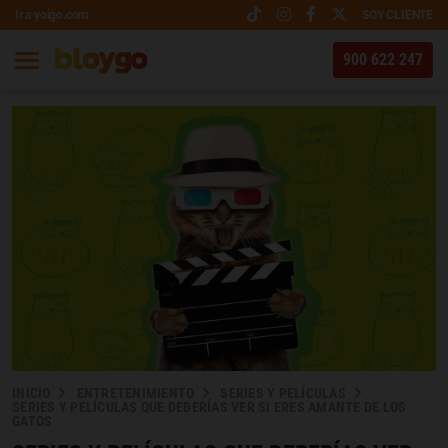
Ir a yoigo.com
SOY CLIENTE
900 622 247
INICIO
ENTRETENIMIENTO
SERIES Y PELÍCULAS
SERIES Y PELÍCULAS QUE DEBERÍAS VER SI ERES AMANTE DE LOS
GATOS