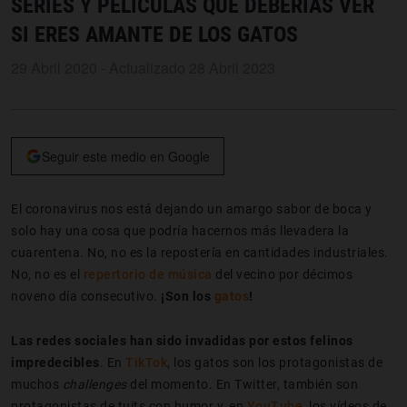
SERIES Y PELÍCULAS QUE DEBERÍAS VER
SI ERES AMANTE DE LOS GATOS
29 Abril 2020 - Actualizado 28 Abril 2023
Seguir este medio en Google
El coronavirus nos está dejando un amargo sabor de boca y
solo hay una cosa que podría hacernos más llevadera la
cuarentena. No, no es la repostería en cantidades industriales.
No, no es el
repertorio de música
del vecino por décimos
noveno día consecutivo.
¡Son los
gatos
!
Las redes sociales han sido invadidas por estos felinos
impredecibles
. En
TikTok
, los gatos son los protagonistas de
muchos
challenges
del momento. En Twitter, también son
protagonistas de tuits con humor y, en
YouTube
, los vídeos de