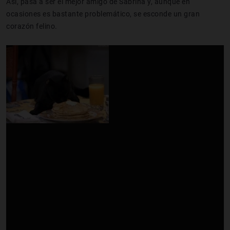
Así, pasa a ser el mejor amigo de Sabrina y, aunque en
ocasiones es bastante problemático, se esconde un gran
corazón felino.