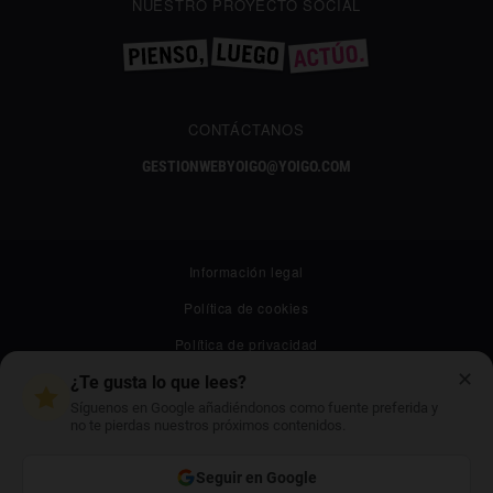
NUESTRO PROYECTO SOCIAL
CONTÁCTANOS
GESTIONWEBYOIGO@YOIGO.COM
Información legal
Política de cookies
Política de privacidad
✕
Canal ético
¿Te gusta lo que lees?
Síguenos en Google añadiéndonos como fuente preferida y
Mapa web
no te pierdas nuestros próximos contenidos.
Archivo
Seguir en Google
Contacto