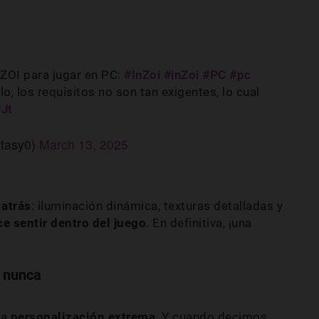
nZOI para jugar en PC:
#InZoi
#inZoi
#PC
#pc
lo, los requisitos no son tan exigentes, lo cual
JJt
tasy0)
March 13, 2025
 atrás
: iluminación dinámica, texturas detalladas y
ce sentir dentro del juego
. En definitiva, ¡una
e nunca
la
personalización extrema
. Y cuando decimos