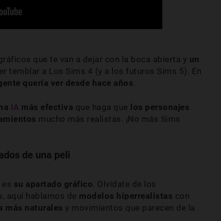
gráficos que te van a dejar con la boca abierta y
un
r temblar a Los Sims 4 (y a los futuros Sims 5). En
gente quería ver desde hace años
.
una
IA
más efectiva
que haga que
los personajes
tamientos
mucho
más realistas. ¡No más Sims
ados de una peli
I es
su apartado gráfico
. Olvídate de los
s, aquí hablamos de
modelos hiperrealistas
con
s más naturales
y movimientos que parecen de la