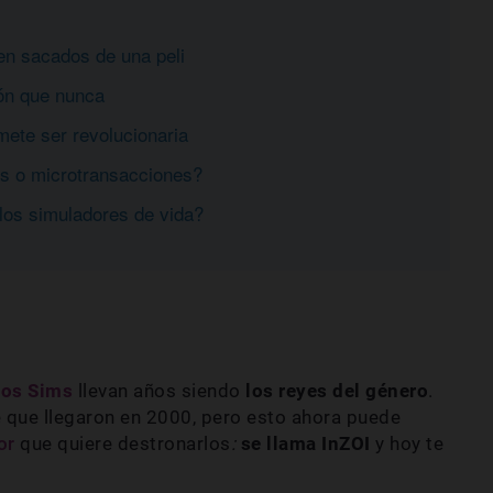
en sacados de una peli
ión que nunca
omete ser revolucionaria
s o microtransacciones?
los simuladores de vida?
Los Sims
llevan años siendo
los reyes del género
.
 que llegaron en 2000, pero esto ahora puede
or
que quiere
destronarlos
:
se llama InZOI
y hoy te