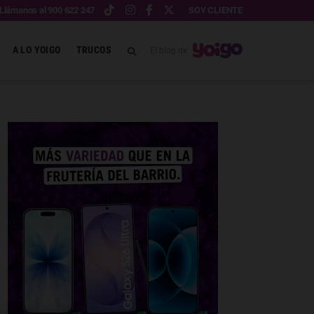
Llámanos al 900 622 247
SOY CLIENTE
A LO YOIGO
TRUCOS
El blog de