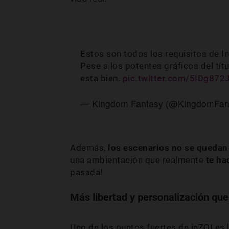
Estos son todos los requisitos de I
Pese a los potentes gráficos del títu
esta bien.
pic.twitter.com/5IDg872
— Kingdom Fantasy (@KingdomFan
Además,
los escenarios no se quedan
una ambientación que realmente
te ha
pasada!
Más libertad y personalización qu
Uno de los puntos fuertes de inZOI es 