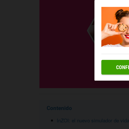
CONF
Contenido
InZOI: el nuevo simulador de vid