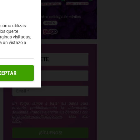
 cómo utilizas
ios que te
ginas visitadas,
a un vistazo a
SUSCRÍBETE
CEPTAR
En Yoigo vamos a tratar tus datos para
enviarte periódicamente la información
solicitada. Puedes ejercitar tus derechos con
privacidad-yoigo@yoigo.com
. Más Info
AQUÍ
.
¡SÍGUENOS!