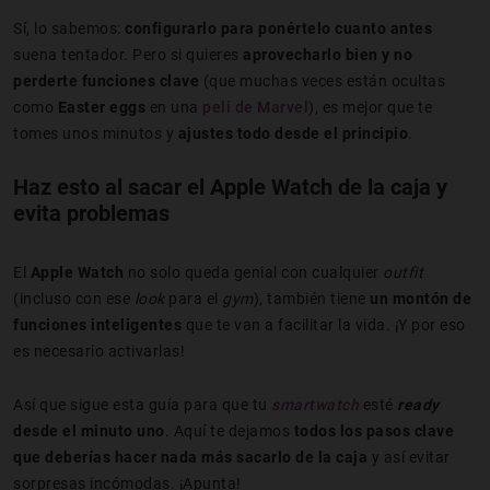
Sí, lo sabemos:
configurarlo para ponértelo cuanto antes
suena tentador. Pero si quieres
aprovecharlo bien y no
perderte funciones clave
(que muchas veces están ocultas
como
Easter eggs
en una
peli de Marvel
), es mejor que te
tomes unos minutos y
ajustes todo desde el principio
.
Haz esto al sacar el Apple Watch de la caja y
evita problemas
El
Apple Watch
no solo queda genial con cualquier
outfit
(incluso con ese
look
para el
gym
), también tiene
un montón de
funciones inteligentes
que te van a facilitar la vida. ¡Y por eso
es necesario activarlas!
Así que sigue esta guía para que tu
smartwatch
esté
ready
desde el minuto uno
. Aquí te dejamos
todos los pasos clave
que deberías hacer nada más sacarlo de la caja
y así evitar
sorpresas incómodas. ¡Apunta!