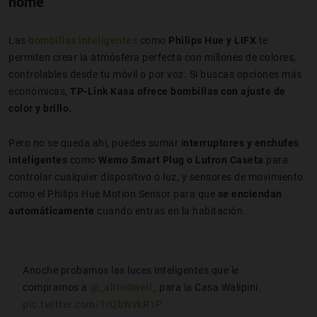
home
Las
bombillas inteligentes
como
Philips Hue y LIFX
te
permiten crear la atmósfera perfecta con millones de colores,
controlables desde tu móvil o por voz. Si buscas opciones más
económicas,
TP-Link Kasa ofrece bombillas con ajuste de
color y brillo.
Pero no se queda ahí, puedes sumar i
nterruptores y enchufes
inteligentes
como
Wemo Smart Plug o Lutron Caseta
para
controlar cualquier dispositivo o luz, y sensores de movimiento
como el Philips Hue Motion Sensor para que
se enciendan
automáticamente
cuando entras en la habitación.
Anoche probamos las luces inteligentes que le
compramos a
@_allto0well_
para la Casa Walipini.
pic.twitter.com/1rQbWvkR1P