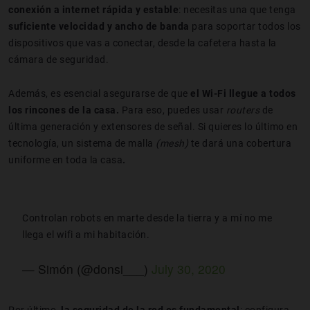
conexión a internet rápida y estable
: necesitas una que
tenga
suficiente velocidad y ancho de banda
para soportar todos los
dispositivos que vas a conectar, desde la cafetera hasta la
cámara de seguridad.
Además, es esencial asegurarse de que
el Wi-Fi llegue a todos
los rincones de la casa.
Para eso, puedes usar
routers
de
última generación y extensores de señal. Si quieres lo último en
tecnología, un sistema de malla
(mesh)
te dará una cobertura
uniforme en toda la casa
.
Controlan robots en marte desde la tierra y a mí no me
llega el wifi a mi habitación.
— Simón (@donsi___)
July 30, 2020
Por último,
la seguridad de la red es fundamental
: configura