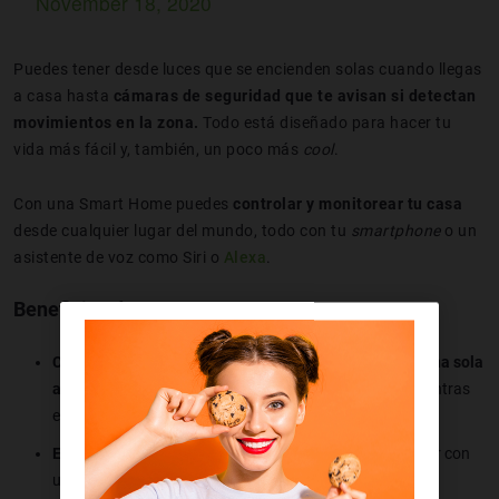
November 18, 2020
Puedes tener desde luces que se encienden solas cuando llegas
a casa hasta
cámaras de seguridad que te avisan si detectan
movimientos en la zona.
Todo está diseñado para hacer tu
vida más fácil y, también, un poco más
cool
.
Con una Smart Home puedes
controlar y monitorear tu casa
desde cualquier lugar del mundo, todo con tu
smartphone
o un
asistente de voz como Siri o
Alexa
.
Beneficios de una Smart Home
Comodidad
: imagina controlar todo en tu casa
desde una sola
app
o simplemente diciendo "¡Hola, encender luces!" mientras
estás en el sofá.
Eficiencia energética
: ajusta la temperatura de tu hogar con
un
termostato inteligente
y olvídate de las bombillas