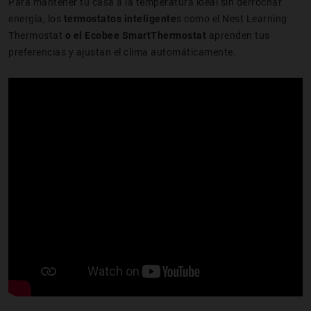
Para mantener tu casa a la temperatura ideal sin derrochar
energía, los
termostatos inteligente
s como el Nest Learning
Thermostat
o el Ecobee SmartThermostat
aprenden tus
preferencias y ajustan el clima automáticamente.