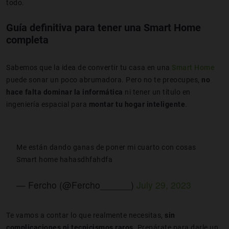
todo.
Guía definitiva para tener una Smart Home
completa
Sabemos que la idea de convertir tu casa en una
Smart Home
puede sonar un poco abrumadora. Pero no te preocupes,
no
hace falta dominar la informática
ni tener un título en
ingeniería espacial para
montar tu hogar inteligente
.
Me están dando ganas de poner mi cuarto con cosas
Smart home hahasdhfahdfa
— Fercho (@Fercho______)
July 29, 2023
Te vamos a contar lo que realmente necesitas,
sin
complicaciones ni tecnicismos raros.
Prepárate para darle un