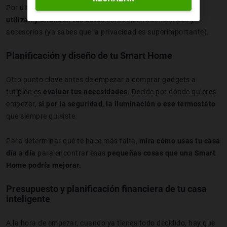
Por último, pero muy importante, revisa cómo
controlan,
utilizan y difunden tus datos
estos electrodomésticos y
accesorios (ya sabes que la privacidad es superimportante).
Planificación y diseño de tu Smart Home
Otro punto clave antes de empezar a comprar gadgets a
tutiplén es
evaluar tus necesidades
. Decide por dónde quieres
empezar,
si por la seguridad, la iluminación o ese termostato
que siempre quisiste.
Para determinar qué te hace más falta,
mira cómo usas tu casa
día a día
para encontrar esas
pequeñas cosas que una Smart
Home podría mejorar.
Presupuesto y planificación financiera de tu casa
inteligente
A la hora de empezar, cuando ya tienes todo decidido, hay que