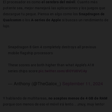
El procesador es como
el cerebro del móvil
. Cuanto más
potente sea, mejor manejará las aplicaciones y los juegos que
descargue tu peque. Piensa en algo como los
Snapdragon de
Qualcomm
o los
A-series de Apple
si buscas un rendimiento de
lujo.
Snapdragon 8 Gen 4 completely destroys all previous
mobile flagship processors
These scores are both higher than what Apple’s A18
series chips score
pic.twitter.com/dlOYU0VCAy
— Anthony (@TheGalox_)
September 11, 2024
Y hablando de multitareas,
no aceptes menos de 4 GB de RAM
porque con menos de eso el móvil irá lento... ¡muy, muy lento!