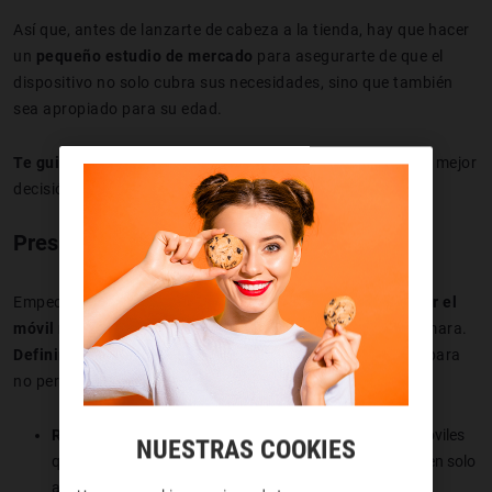
Así que, antes de lanzarte de cabeza a la tienda, hay que hacer
un
pequeño estudio de mercado
para asegurarte de que el
dispositivo no solo cubra sus necesidades, sino que también
sea apropiado para su edad.
Te guiamos en esta aventura tecnológica
y que tomes la mejor
decisión sin acabar con dolor de cabeza. ¡Vamos allá!
Presupuesto de un móvil para tu hijo
Empecemos por lo más básico.
No es buena idea comprar el
móvil más caro
porque es bonito o porque tiene triple cámara.
Definir tu presupuesto es clave
, y aquí van algunos tips para
no perderte entre ceros:
Rango de precios
: decide cuánto quieres gastar. Hay móviles
NUESTRAS COOKIES
que cuestan lo mismo que un juguete, y otros que parecen solo
al alcance de millonarios.