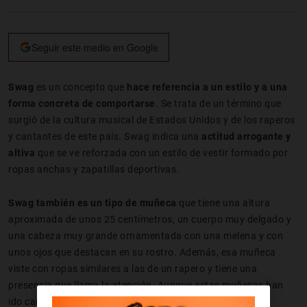
Seguir este medio en Google
Swag
es un concepto que
hace referencia a un estilo y a una
forma concreta de comportarse
. Se trata de un término que
surgió de la cultura musical de Estados Unidos y de los raperos
y cantantes de este país. Swag indica una
actitud arrogante y
altiva
que se ve reforzada con un estilo de vestir formado por
ropas anchas y zapatillas deportivas.
Swag también es un tipo de muñeca
que tiene una altura
aproximada de unos 25 centímetros, un cuerpo muy delgado y
una cabeza muy grande ornamentada con una melena y con
unos ojos que destacan en su rostro. Además, esa muñeca
viste con ropas similares a las de un rapero y tiene una
presencia que llama la atención. Aunque estas muñecas han
ido cambiando y hoy en día representan a diferentes