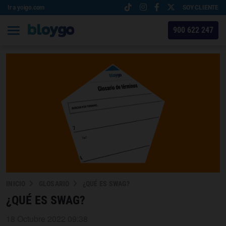
Ir a yoigo.com
SOY CLIENTE
900 622 247
INICIO
GLOSARIO
¿QUÉ ES SWAG?
¿QUÉ ES SWAG?
18 Octubre 2022 09:38