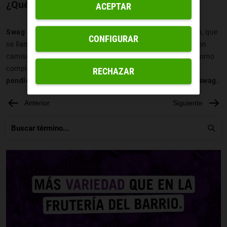
¿Qué es estar swag?
ACEPTAR
Swag
es un estado que indica que se tiene un estilo propio, que
CONFIGURAR
se llama la atención, que se lleva una vestimenta ancha con
camisetas sin mangas o que se usan collares y cadenas como
complementos.
Los complementos corporales como los
RECHAZAR
pendientes o los piercings también formarían parte del swag.
Anterior
Siguiente