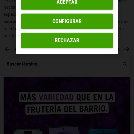
ACEPTAR
necesitemos que otra persona se encargue de un trabajo
específico, pero también por todo lo contrario. Si
vamos
CONFIGURAR
sobrados
, es posible que queramos actuar como support y que
nuestro compañero
se desquite un poco tankeando
, ¡en una
partida de
League of Legends
hay tiempo para todo!
RECHAZAR
Anterior
Siguiente