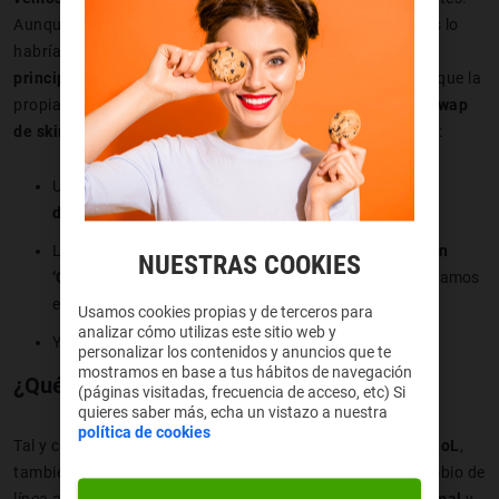
Aunque si nos lo hubiesen dicho a finales de los 90 no nos lo
habríamos creído, resulta que las skins son
uno de los
principales atractivos de los shooters
modernos. De ahí que la
propia Epic Games decidiese hace no mucho
permitir el swap
de skin en Fortnite de forma mucho más rápida
y directa:
Una vez eliminados de la partida, aparece
un menú a la
derecha
de la pantalla.
Lo único que tenemos que hacer es
seleccionar la opción
NUESTRAS COOKIES
‘Comprar’
y elegir una skin nueva, o bien una que ya tengamos
en nuestro catálogo.
Usamos cookies propias y de terceros para
analizar cómo utilizas este sitio web y
Y…
¡swap!
personalizar los contenidos y anuncios que te
mostramos en base a tus hábitos de navegación
¿Qué significa swap en LoL?
(páginas visitadas, frecuencia de acceso, etc) Si
quieres saber más, echa un vistazo a nuestra
política de cookies
Tal y como explicamos al inicio de la entrada, el
swap en LoL
,
también llamado
Lane Swap
, es la acción de pedir un cambio de
línea a un compañero. Puede ser porque
nos esté yendo mal
y