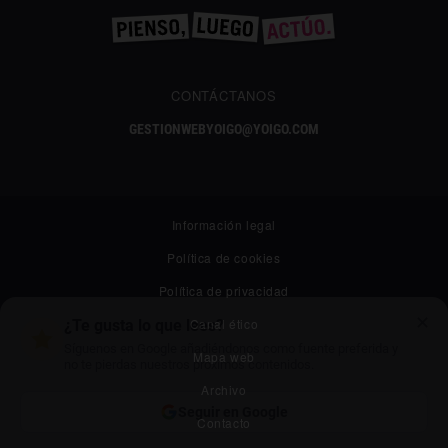
CONTÁCTANOS
GESTIONWEBYOIGO@YOIGO.COM
Información legal
Política de cookies
Política de privacidad
✕
Canal ético
¿Te gusta lo que lees?
Síguenos en Google añadiéndonos como fuente preferida y
Mapa web
no te pierdas nuestros próximos contenidos.
Archivo
Seguir en Google
Contacto