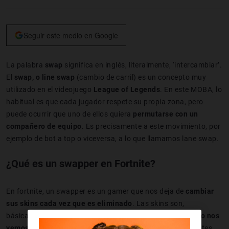
Seguir este medio en Google
La palabra
swap
significa en inglés, literalmente, ‘intercambiar’.
El
swap, o line swap
(cambio de carril) es un concepto muy
utilizado en el videojuego
League of Legends
. En este MOBA, lo
habitual es que cada jugador respete su propia zona, pero
puede ocurrir que uno de ellos quiera
permutarse con un
compañero de equipo
. Es precisamente a este movimiento, por
ejemplo de bot a top o viceversa, a lo que llamamos lane swap.
¿Qué es un swapper en Fortnite?
En fortnite, un swapper es un gamer que nos deja de
cambiar
sus skins cada vez que es eliminado
. Las skins son,
básicamente, las apariencias de nuestros jugadores,
cómo nos
vemos tanto nosotros
en pantalla como nuestros oponentes.