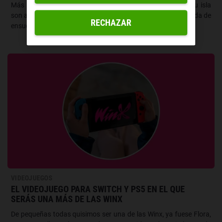
Más personalización, nuevos edificios y poder modificar tu isla
son algunas de las joyitas que trae el Tomodachi Life: Una vida de
RECHAZAR
ensueño a Nintendo Switch.
VIDEOJUEGOS
EL VIDEOJUEGO PARA SWITCH Y PS5 EN EL QUE
SERÁS UNA MÁS DE LAS WINX
De pequeñas todas quisimos ser una de las Winx, ya fuese Flora,