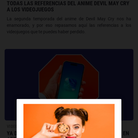
TODAS LAS REFERENCIAS DEL ANIME DEVIL MAY CRY
A LOS VIDEOJUEGOS
La segunda temporada del anime de Devil May Cry nos ha
enamorado, y por eso repasamos aquí las referencias a los
videojuegos que te puedes haber perdido.
VIDEOJUEGOS
YA DISPONIBLE IOS 26.5 : TODAS LAS NOVEDADES EN