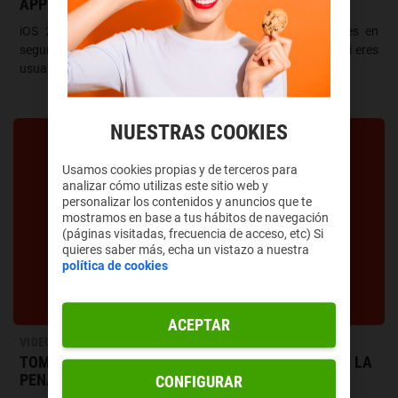
APPLE MAPS, CIFRADO Y MÁS
iOS 26.5 ya es oficial, y llega a tu móvil con novedades en
seguridad, apps y compatibilidad que tienes que conocer si eres
usuario de iPhone.
NUESTRAS COOKIES
Usamos cookies propias y de terceros para
analizar cómo utilizas este sitio web y
personalizar los contenidos y anuncios que te
mostramos en base a tus hábitos de navegación
(páginas visitadas, frecuencia de acceso, etc) Si
quieres saber más, echa un vistazo a nuestra
política de cookies
ACEPTAR
VIDEOJUEGOS
TOMODACHI LIFE: UNA VIDA DE ENSUEÑO MERECE LA
PENA: GUÍA, NOVEDADES Y OPINIÓN
CONFIGURAR