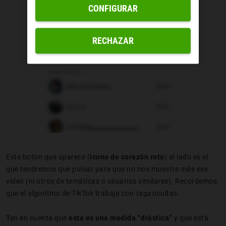
CONFIGURAR
RECHAZAR
Este botón que aparece (
icono de corazón roto
)
al lado es el
que tendremos que pulsar para que no nos muestre más ese
vídeo (ni otros de temáticas o usuarios similares). Recordemos
que el algoritmo de TikTok trabaja con
tags
ocultas.
Ten en cuenta que
esta es una medida “drástica”
y que está