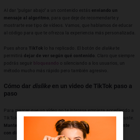
Al dar "pulgar abajo" a un contenido estás
enviando un
mensaje al algoritmo
, para que deje de recomendarte y
mostrarte ese tipo de vídeos. Vamos, que hablamos de educar
al código para que te ofrezca la experiencia más personalizada.
Pues ahora
TikTok
lo ha replicado. El botón de
dislike
te
permitirá
dejar de ver según qué contenido
. Claro que siempre
podrás seguir
bloqueando
o silenciando a los usuarios, un
método mucho más rápido pero también agresivo.
Cómo dar
dislike
en un video de TikTok paso a
paso
Para marcar que un vídeo no te interesa empieza accediendo a
TikTok desde el móvil y ahí selecciona un vídeo que no te guste.
Mantenlo presionado hasta que aparezca un menú flotante
con distintas opciones.