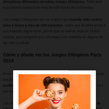
disciplinas diferentes en estos Juegos Olímpicos
. Todo esto
lo podemos traducir en más de 800 horas de contenidos.
Los Juegos Olímpicos son un evento que
sucede cada cuatro
años y reúne a más de 200 naciones
. Cada una de ellas envía a
sus mejores deportistas, por lo que se reúnen más de 10000
atletas, que compiten por conseguir una medalla en alguna de
las 306 pruebas.
Cómo y dónde ver los Juegos Olímpicos Paris
2024
Si no te quieres perder todo el despliegue que tienen preparado
desde París,
puedes verlo desde tu televisor sin ningún
problema
. No es lo mismo que estar en el estadio, pero se vive
con casi la misma emoción.
Los Juegos Olímpicos Paris 2024
arrancan el próximo 26 de