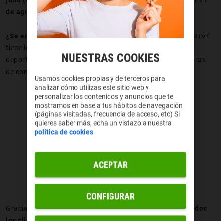
julio
(con su gran Ceremonia de Apertura)
y terminarán el 11
de agosto
, así que tenemos deporte para rato.
¿Se emiten todos los Juegos Olímpicos en abierto?
No, RTVE
tiene los derechos para los deportes en los que participen
NUESTRAS COOKIES
deportistas españoles, lo que se traducirá en unas 400 horas
de contenido.
Usamos cookies propias y de terceros para
analizar cómo utilizas este sitio web y
personalizar los contenidos y anuncios que te
mostramos en base a tus hábitos de navegación
(páginas visitadas, frecuencia de acceso, etc) Si
quieres saber más, echa un vistazo a nuestra
política de cookies
ACEPTAR
CONFIGURAR
Gracias al acuerdo firmado con Warner Bros Discovery,
todos
los clientes de Yoigo
que hayan contratado el plan
TV