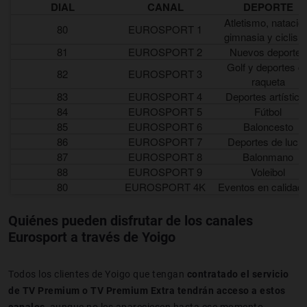
DIAL
CANAL
DEPORTE
Atletismo, natació
80
EUROSPORT 1
gimnasia y ciclis
81
EUROSPORT 2
Nuevos deportes
Golf y deportes d
82
EUROSPORT 3
raqueta
83
EUROSPORT 4
Deportes artístico
84
EUROSPORT 5
Fútbol
85
EUROSPORT 6
Baloncesto
86
EUROSPORT 7
Deportes de luch
87
EUROSPORT 8
Balonmano
88
EUROSPORT 9
Voleibol
80
EUROSPORT 4K
Eventos en calidad
Quiénes pueden disfrutar de los canales
Eurosport a través de Yoigo
Todos los clientes de Yoigo que tengan
contratado el servicio
de TV Premium o TV Premium Extra tendrán acceso a estos
canales
, aunque no les apareciesen hasta ese momento.