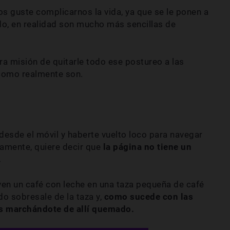
s guste complicarnos la vida, ya que se le ponen a
, en realidad son mucho más sencillas de
a misión de quitarle todo ese postureo a las
, como realmente son.
esde el móvil y haberte vuelto loco para navegar
ctamente, quiere decir que
la página no tiene un
.
rven un café con leche en una taza pequeña de café
o sobresale de la taza y,
como sucede con las
as marchándote de allí quemado.