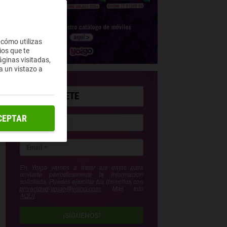
 cómo utilizas
ios que te
ginas visitadas,
a un vistazo a
SUSCRÍBETE
CEPTAR
En Yoigo vamos a tratar tus datos para
enviarte periódicamente la información
solicitada. Puedes ejercitar tus derechos con
privacidad-yoigo@yoigo.com
. Más Info
AQUÍ
.
¡SÍGUENOS!