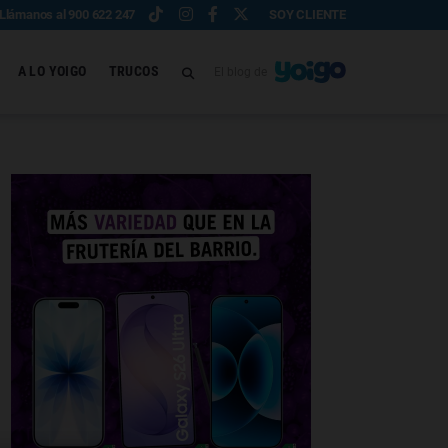
Llámanos al 900 622 247
SOY CLIENTE
A LO YOIGO
TRUCOS
El blog de